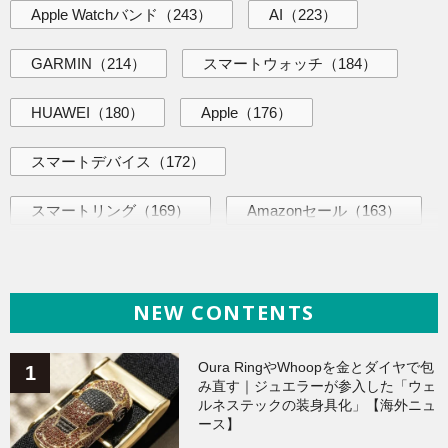
Apple Watchバンド
（243）
AI
（223）
GARMIN
（214）
スマートウォッチ
（184）
HUAWEI
（180）
Apple
（176）
スマートデバイス
（172）
スマートリング
（169）
Amazonセール
（163）
AI活用術
（144）
海外ニュース
（144）
NEW CONTENTS
iPhone
（141）
ヘルスケア
（140）
Galaxy
（136）
ガジェット
（135）
Oura RingやWhoopを金とダイヤで包
み直す｜ジュエラーが参入した「ウェ
ルネステックの装身具化」【海外ニュ
ワークアウト
（131）
ース】