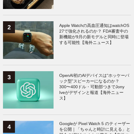
AppleWatchアクセサリー
（124）
Fitbit
（122）
Xiaomi
（119）
Apple Watchの高血圧通知はwatchOS
27で強化されるのか？ FDA審査中の
新機能が9月の新モデルと同時に登場
する可能性【海外ニュース】
OpenAI初のAIデバイスは“ホッケーパ
ック型”スピーカーになるのか？
300〜400ドル・可動部つきでJony
Iveがデザインと報道【海外ニュー
ス】
Googleが Pixel Watch 5 のティーザー
を公開｜「ちゃんと時計に見える」と