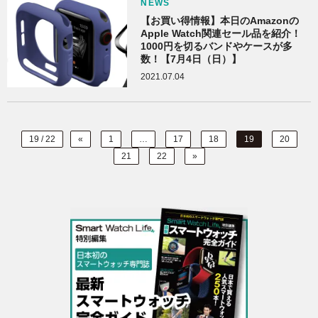
NEWS
【お買い得情報】本日のAmazonの
Apple Watch関連セール品を紹介！
1000円を切るバンドやケースが多
数！【7月4日（日）】
2021.07.04
19 / 22
«
1
…
17
18
19
20
21
22
»