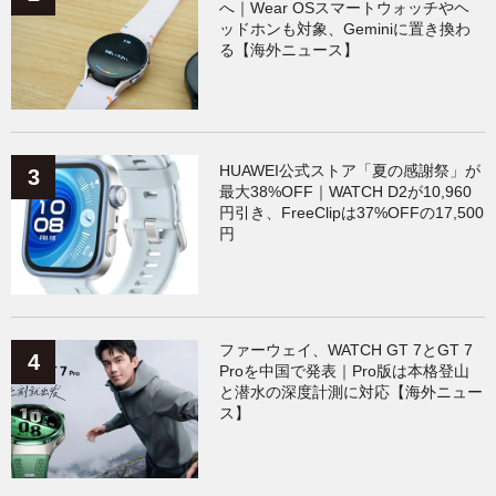
へ｜Wear OSスマートウォッチやヘ
ッドホンも対象、Geminiに置き換わ
る【海外ニュース】
HUAWEI公式ストア「夏の感謝祭」が
最大38%OFF｜WATCH D2が10,960
円引き、FreeClipは37%OFFの17,500
円
ファーウェイ、WATCH GT 7とGT 7
Proを中国で発表｜Pro版は本格登山
と潜水の深度計測に対応【海外ニュー
ス】