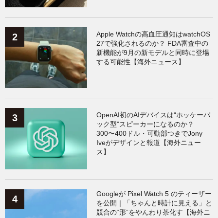
Xiaomi
（119）
Apple Watchの高血圧通知はwatchOS
27で強化されるのか？ FDA審査中の
新機能が9月の新モデルと同時に登場
する可能性【海外ニュース】
OpenAI初のAIデバイスは“ホッケーパ
ック型”スピーカーになるのか？
300〜400ドル・可動部つきでJony
Iveがデザインと報道【海外ニュー
ス】
Googleが Pixel Watch 5 のティーザー
を公開｜「ちゃんと時計に見える」と
競合の“形”をやんわり茶化す【海外ニ