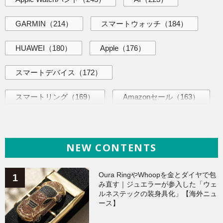
GARMIN
（214）
スマートウォッチ
（184）
HUAWEI
（180）
Apple
（176）
スマートデバイス
（172）
スマートリング
（169）
Amazonセール
（163）
AI活用術
（144）
海外ニュース
（144）
NEW CONTENTS
iPhone
（141）
ヘルスケア
（140）
Galaxy
（136）
ガジェット
（135）
Oura RingやWhoopを金とダイヤで包
み直す｜ジュエラーが参入した「ウェ
ルネステックの装身具化」【海外ニュ
ワークアウト
（131）
ース】
AppleWatchアクセサリー
（124）
Fitbit
（122）