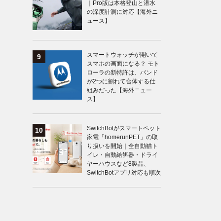
｜Pro版は本格登山と潜水
の深度計測に対応【海外ニ
ュース】
スマートウォッチが開いて
スマホの画面になる？ モト
ローラの新特許は、バンド
が2つに割れて合体する仕
組みだった【海外ニュー
ス】
SwitchBotがスマートペット
家電「homerunPET」の取
り扱いを開始｜全自動猫ト
イレ・自動給餌器・ドライ
ヤーハウスなど8製品、
SwitchBotアプリ対応も順次