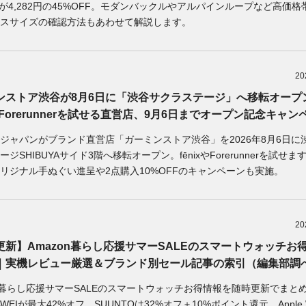
mが4,282円の45%OFF。モダンバックルやアルパインループなど高価格
スサイズの確認方法もあわせて解説します。
20
ンストア渋谷が8月6日に「渋谷サクラステージ」へ移転オープ
x・Forerunnerを試せる直営店、9月6日までオープン記念キャン
ジャパンがブランド直営店「ガーミンストア渋谷」を2026年8月6日に
ジSHIBUYAサイド3階へ移転オープン。fēnixやForerunnerを試せま
リジナル手ぬぐい進呈や2点購入10%OFFのキャンペーンも実施。
20
更新】Amazon暮らし応援サマーSALEのスマートウォッチお
｜実機レビュー厳選＆ブランド別セール記事の索引（編集部調
on暮らし応援サマーSALEのスマートウォッチお得情報を随時更新でまと
WEIが最大42%オフ、SUUNTOは32%オフ＋10%ポイント還元、Apple W