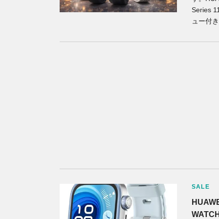
Serie
ュー付き
SALE
HUAW
WATCH