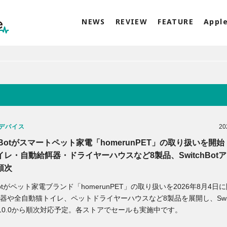
NEWS
REVIEW
FEATURE
Appl
デバイス
20
chBotがスマートペット家電「homerunPET」の取り扱いを開
イレ・自動給餌器・ドライヤーハウスなど8製品、SwitchBot
順次
hBotがペット家電ブランド「homerunPET」の取り扱いを2026年8月4日
器や全自動猫トイレ、ペットドライヤーハウスなど8製品を展開し、Switc
10.0から順次対応予定。各ストアでセールも実施中です。