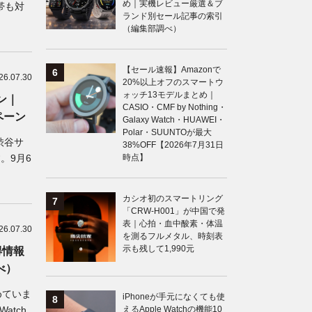
め｜実機レビュー厳選＆ブ
帯も対
ランド別セール記事の索引
（編集部調べ）
【セール速報】Amazonで
26.07.30
20%以上オフのスマートウ
ォッチ13モデルまとめ｜
ン｜
CASIO・CMF by Nothing・
ペーン
Galaxy Watch・HUAWEI・
Polar・SUUNTOが最大
渋谷サ
38%OFF【2026年7月31日
す。9月6
時点】
カシオ初のスマートリング
「CRW-H001」が中国で発
表｜心拍・血中酸素・体温
26.07.30
を測るフルメタル、時刻表
示も残して1,990元
得情報
べ）
めていま
iPhoneが手元になくても使
atch
えるApple Watchの機能10