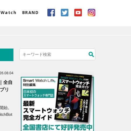
eWatch
BRAND
26.08.04
始｜全自
アプリ
に開始。
hBot