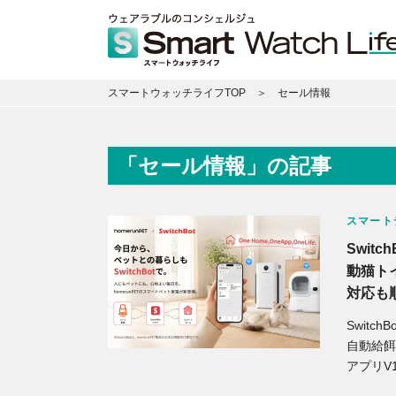
スマートウォッチライフTOP
セール情報
「セール情報」の記事
スマート
Swit
動猫ト
対応も
Switc
自動給餌
アプリV