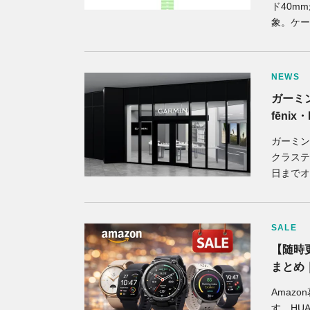
ド40m
象。ケー
NEWS
ガーミ
fēni
ガーミン
クラステー
日までオ
SALE
【随時
まとめ
Amaz
す。HUA