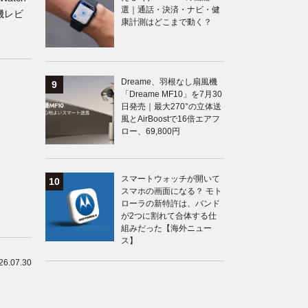
選｜通話・決済・ナビ・健
実機レビ
康計測はどこまで動く？
Dreame、羽根なし扇風機
「Dreame MF10」を7月30
日発売｜最大270°の立体送
風とAirBoostで16倍エアフ
ロー、69,800円
スマートウォッチが開いて
スマホの画面になる？ モト
ローラの新特許は、バンド
が2つに割れて合体する仕
組みだった【海外ニュー
ス】
26.07.30