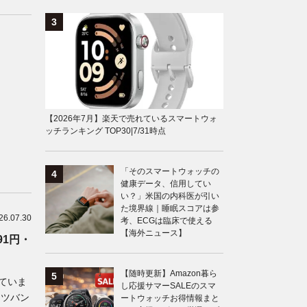
【2026年7月】楽天で売れているスマートウォ
ッチランキング TOP30|7/31時点
「そのスマートウォッチの
健康データ、信用してい
い？」米国の内科医が引い
た境界線｜睡眠スコアは参
26.07.30
考、ECGは臨床で使える
【海外ニュース】
91円・
【随時更新】Amazon暮ら
げていま
し応援サマーSALEのスマ
ーツバン
ートウォッチお得情報まと