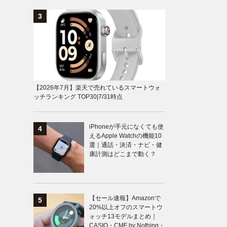
【2026年7月】楽天で売れているスマートウォ
ッチランキング TOP30|7/31時点
iPhoneが手元になくても使
えるApple Watchの機能10
選｜通話・決済・ナビ・健
康計測はどこまで動く？
【セール速報】Amazonで
20%以上オフのスマートウ
ォッチ13モデルまとめ｜
CASIO・CMF by Nothing・