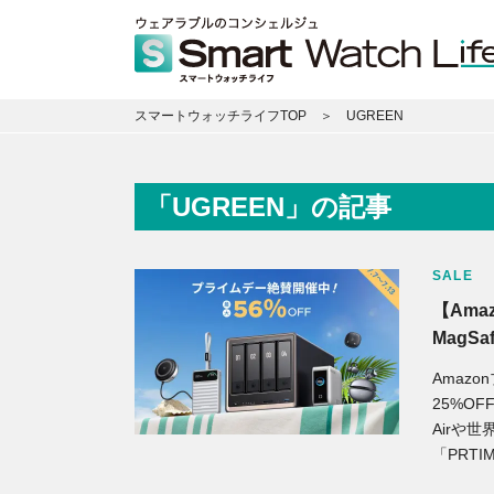
スマートウォッチライフTOP
UGREEN
「UGREEN」の記事
SALE
【Ama
MagS
Amaz
25%OF
Airや世
「PRT