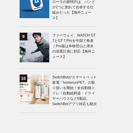
ローラの新特許は、バンド
が2つに割れて合体する仕
組みだった【海外ニュー
ス】
ファーウェイ、WATCH GT
7とGT 7 Proを中国で発表
｜Pro版は本格登山と潜水
の深度計測に対応【海外ニ
ュース】
SwitchBotがスマートペット
家電「homerunPET」の取
り扱いを開始｜全自動猫ト
イレ・自動給餌器・ドライ
ヤーハウスなど8製品、
SwitchBotアプリ対応も順次