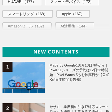
HUAWEI
（177）
スマートデバイス
（172）
スマートリング
（168）
Apple
（167）
Amazonセール
（162）
AI活用術
（144）
ヘルスケア
（138）
海外ニュース
（138）
NEW CONTENTS
iPhone
（135）
ガジェット
（134）
Galaxy
（133）
ワークアウト
（131）
Made by Googleは8月13日7時から｜
Pixel 11シリーズの予約は12日23時開
始、Pixel Watch 5もお披露目か【公式
AppleWatchアクセサリー
（123）
Fitbit
（121）
Xが日本時間を告知】
Xiaomi
（118）
セサミ、業界初の引き戸対応スマート
ロックを発売｜工事不要で後付け、税