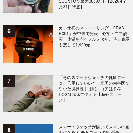
SUUNTOが最大38%OFF【2026年7
月31日時点】
カシオ初のスマートリング「CRW-
H001」が中国で発表｜心拍・血中酸
素・体温を測るフルメタル、時刻表示
も残して1,990元
「そのスマートウォッチの健康デー
タ、信用していい？」米国の内科医が
引いた境界線｜睡眠スコアは参考、
ECGは臨床で使える【海外ニュー
ス】
スマートウォッチが開いてスマホの画
面になる？ モトローラの新特許は、