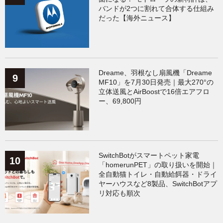
バンドが2つに割れて合体する仕組み
だった【海外ニュース】
Dreame、羽根なし扇風機「Dreame
MF10」を7月30日発売｜最大270°の
立体送風とAirBoostで16倍エアフロ
ー、69,800円
SwitchBotがスマートペット家電
「homerunPET」の取り扱いを開始｜
全自動猫トイレ・自動給餌器・ドライ
ヤーハウスなど8製品、SwitchBotアプ
リ対応も順次