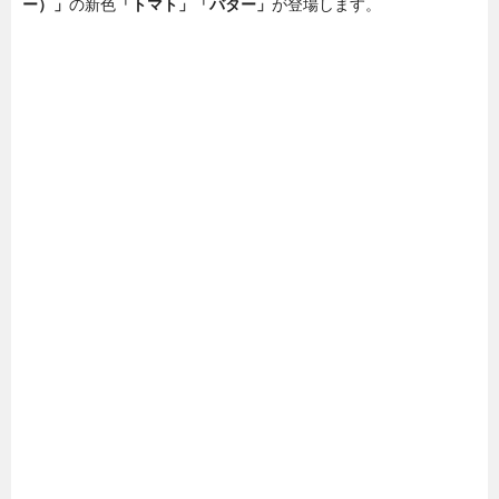
ー）」
の新色
「トマト」「バター」
が登場します。