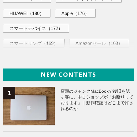
HUAWEI
（180）
Apple
（176）
スマートデバイス
（172）
スマートリング
（169）
Amazonセール
（163）
AI活用術
（144）
海外ニュース
（144）
NEW CONTENTS
iPhone
（141）
ヘルスケア
（140）
Galaxy
（136）
ガジェット
（136）
店頭のジャンクMacBookで復旧を試
す客に、中古ショップが「お断りして
おります」｜動作確認はどこまで許さ
ワークアウト
（131）
れるのか
AppleWatchアクセサリー
（124）
Fitbit
（122）
Xiaomi
（119）