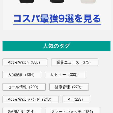
人気のタグ
Apple Watch
（886）
業界ニュース
（375）
人気記事
（364）
レビュー
（300）
セール情報
（290）
健康管理
（279）
Apple Watchバンド
（243）
AI
（223）
GARMIN
（214）
スマートウォッチ
（184）