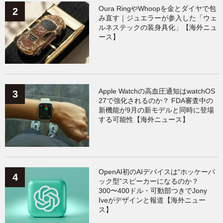
Oura RingやWhoopを金とダイヤで包
み直す｜ジュエラーが参入した「ウェ
ルネステックの装身具化」【海外ニュ
ース】
Apple Watchの高血圧通知はwatchOS
27で強化されるのか？ FDA審査中の
新機能が9月の新モデルと同時に登場
する可能性【海外ニュース】
OpenAI初のAIデバイスは“ホッケーパ
ック型”スピーカーになるのか？
300〜400ドル・可動部つきでJony
Iveがデザインと報道【海外ニュー
ス】