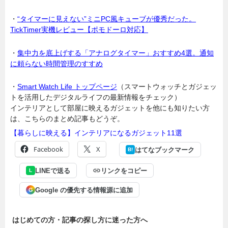
・
“タイマーに見えない”ミニPC風キューブが優秀だった。
TickTimer実機レビュー【ポモドーロ対応】
・
集中力を底上げする「アナログタイマー」おすすめ4選。通知
に頼らない時間管理のすすめ
・
Smart Watch Life トップページ
（スマートウォッチとガジェッ
トを活用したデジタルライフの最新情報をチェック）
インテリアとして部屋に映えるガジェットを他にも知りたい方
は、こちらのまとめ記事もどうぞ。
【暮らしに映える】インテリアになるガジェット11選
Facebook
X
はてなブックマーク
B!
LINEで送る
リンクをコピー
L
Google の優先する情報源に追加
G
はじめての方・記事の探し方に迷った方へ