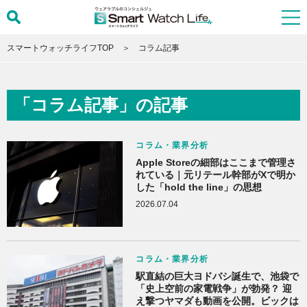
スマートウォッチライフTOP
コラム記事
「コラム記事」の記事
コラム・業界分析
Apple Storeの細部はここまで管理さ
れている｜元リテール幹部がXで明か
した「hold the line」の思想
2026.07.04
コラム・業界分析
駅直結の巨大ヨドバシ誕生で、池袋で
「史上空前の家電戦争」が勃発？ 迎
え撃つヤマダも動画を公開。ビックは