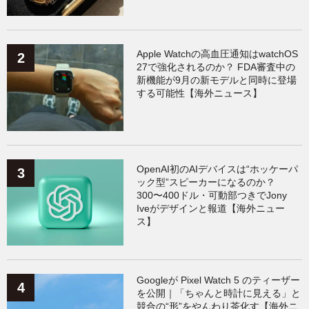
AppleWatchアクセサリー
（124）
Fitbit
（122）
Xiaomi
（119）
Apple Watchの高血圧通知はwatchOS
27で強化されるのか？ FDA審査中の
新機能が9月の新モデルと同時に登場
する可能性【海外ニュース】
OpenAI初のAIデバイスは“ホッケーパ
ック型”スピーカーになるのか？
300〜400ドル・可動部つきでJony
Iveがデザインと報道【海外ニュー
ス】
Googleが Pixel Watch 5 のティーザー
を公開｜「ちゃんと時計に見える」と
競合の“形”をやんわり茶化す【海外ニ