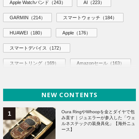
Apple Watchバンド
（243）
AI
（223）
GARMIN
（214）
スマートウォッチ
（184）
HUAWEI
（180）
Apple
（176）
スマートデバイス
（172）
スマートリング
（169）
Amazonセール
（163）
AI活用術
（144）
海外ニュース
（144）
NEW CONTENTS
iPhone
（141）
ヘルスケア
（140）
Galaxy
（136）
ガジェット
（135）
Oura RingやWhoopを金とダイヤで包
み直す｜ジュエラーが参入した「ウェ
ルネステックの装身具化」【海外ニュ
ワークアウト
（131）
ース】