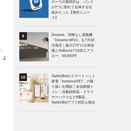
ローラの新特許は、バンド
が2つに割れて合体する仕
組みだった【海外ニュー
ス】
Dreame、羽根なし扇風機
「Dreame MF10」を7月30
日発売｜最大270°の立体送
す。
風とAirBoostで16倍エアフ
ロー、69,800円
、よ
SwitchBotがスマートペット
家電「homerunPET」の取
り扱いを開始｜全自動猫ト
イレ・自動給餌器・ドライ
ヤーハウスなど8製品、
SwitchBotアプリ対応も順次