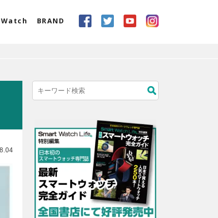
eWatch
BRAND
ッ
8.04