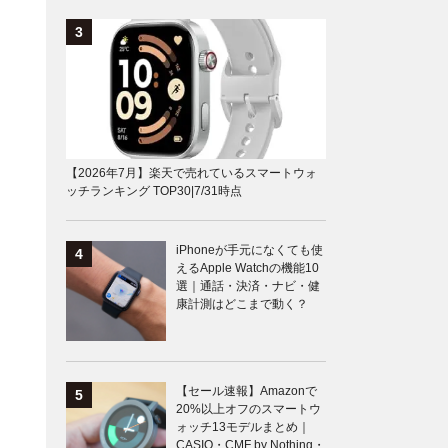
【2026年7月】楽天で売れているスマートウォ
ッチランキング TOP30|7/31時点
iPhoneが手元になくても使
えるApple Watchの機能10
選｜通話・決済・ナビ・健
康計測はどこまで動く？
【セール速報】Amazonで
20%以上オフのスマートウ
ォッチ13モデルまとめ｜
CASIO・CMF by Nothing・