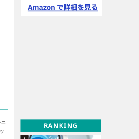
モニ
RANKING
ッ