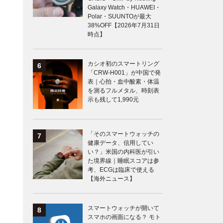
Galaxy Watch・HUAWEI・
Polar・SUUNTOが最大
38%OFF【2026年7月31日
時点】
カシオ初のスマートリング
「CRW-H001」が中国で発
表｜心拍・血中酸素・体温
を測るフルメタル、時刻表
示も残して1,990元
「そのスマートウォッチの
健康データ、信用してい
い？」米国の内科医が引い
た境界線｜睡眠スコアは参
考、ECGは臨床で使える
【海外ニュース】
スマートウォッチが開いて
スマホの画面になる？ モト