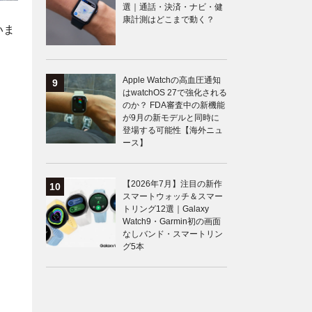
選｜通話・決済・ナビ・健
康計測はどこまで動く？
いま
Apple Watchの高血圧通知
はwatchOS 27で強化される
のか？ FDA審査中の新機能
が9月の新モデルと同時に
登場する可能性【海外ニュ
ース】
【2026年7月】注目の新作
スマートウォッチ＆スマー
トリング12選｜Galaxy
Watch9・Garmin初の画面
なしバンド・スマートリン
グ5本