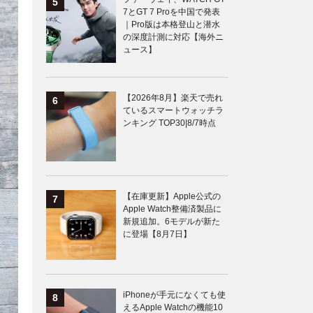
7とGT 7 Proを中国で発表
｜Pro版は本格登山と潜水
の深度計測に対応【海外ニ
ュース】
【2026年8月】楽天で売れ
ているスマートウォッチラ
ンキング TOP30|8/7時点
【在庫更新】Apple公式の
Apple Watch整備済製品に
新規追加。6モデルが新た
に登場【8月7日】
iPhoneが手元になくても使
えるApple Watchの機能10