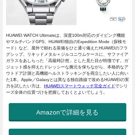
HUAWEI WATCH Ultimateは、深度100m対応のダイビング機能
やマルチバンドGPS、HUAWEI独自のExpedition Mode（探検モ
ード）など、屋外で頼れる装備をひと通り備えたHUAWEIのフラ
グシップ。リキッドメタル＋ジルコニウムケースに、サファイア
ガラスをあしらった「高級時計然」とした見た目が特徴です。ガ
ジェット感を抑えたドレッシーな腕元を保ちながら、本格的なア
ウトドア計測と高機能ヘルストラッキングを両立したい人に向い
た1本。Apple／Galaxyとは異なる独自路線で攻めるHUAWEIの実
力を試したい方は、
HUAWEIスマートウォッチ完全ガイド
でシリ
ーズ全体の位置づけを把握しておくとよいでしょう。
Amazonで詳細を見る