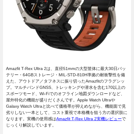
Amazfit T-Rex Ultra 2は、直径51mmの大型筐体に最大30日バッ
テリー・64GBストレージ・MIL-STD-810H準拠の耐衝撃性を備
えた、アウトドア／タフネスに振り切ったAmazfitのフラグシッ
プ。マルチバンドGNSS、トレッキングや潜水を含む170以上の
スポーツモード、Wi-Fiでのオフライン地図ダウンロードなど、
屋外特化の機能が盛りだくさんです。Apple Watch Ultraや
Galaxy Watch Ultraと比べて価格帯が抑えめながら、機能面で見
劣りしない一本として、コスト重視で本格機を狙う方の選択肢に
なります。実機の使用感は
Amazfit T-Rex Ultra 2実機レビュー
で
じっくり解説しています。