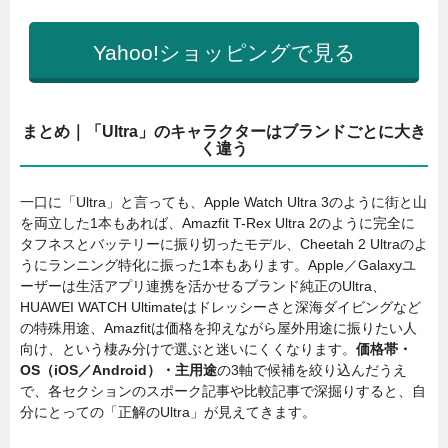
Yahoo!ショッピングで見る
まとめ｜「Ultra」のキャラクターはブランドごとに大き
く違う
一口に「Ultra」と言っても、Apple Watch Ultra 3のように街と山
を両立した1本もあれば、Amazfit T-Rex Ultra 2のように完全に
タフネスとバッテリーに振り切ったモデル、Cheetah 2 Ultraのよ
うにランニング特化に振った1本もあります。Apple／Galaxyユ
ーザーは生活アプリ連携を活かせるブランド純正のUltra、
HUAWEI WATCH Ultimateはドレッシーさと深海ダイビングなど
の特殊用途、Amazfitは価格を抑えながら屋外用途に振りたい人
向け、という棲み分けで選ぶと迷いにくくなります。
価格帯・
OS（iOS／Android）・主用途
の3軸で候補を絞り込んだうえ
で、各セクションのスポーク記事や比較記事で深掘りすると、自
分にとっての「正解のUltra」が見えてきます。