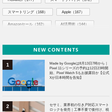
スマートリング
（168）
Apple
（167）
Amazonセール
（162）
AI活用術
（144）
ヘルスケア
（138）
海外ニュース
（138）
NEW CONTENTS
iPhone
（135）
ガジェット
（134）
Galaxy
（133）
ワークアウト
（131）
Made by Googleは8月13日7時から｜
Pixel 11シリーズの予約は12日23時開
始、Pixel Watch 5もお披露目か【公式
AppleWatchアクセサリー
（123）
Fitbit
（121）
Xが日本時間を告知】
Xiaomi
（118）
セサミ、業界初の引き戸対応スマート
ロックを発売｜工事不要で後付け、税