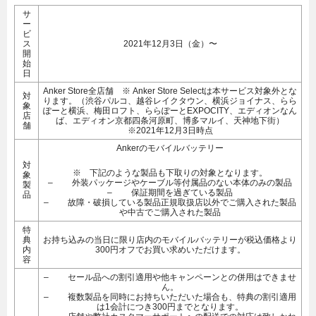
サ
ー
ビ
ス
2021年12月3日（金）〜
開
始
日
Anker Store全店舗 ※ Anker Store Selectは本サービス対象外とな
対
ります。（渋谷パルコ、越谷レイクタウン、横浜ジョイナス、らら
象
ぽーと横浜、梅田ロフト、ららぽーとEXPOCITY、エディオンなん
店
ば、エディオン京都四条河原町、博多マルイ、天神地下街）
舗
※2021年12月3日時点
Ankerのモバイルバッテリー
対
※ 下記のような製品も下取りの対象となります。
象
– 外装パッケージやケーブル等付属品のない本体のみの製品
製
– 保証期間を過ぎている製品
品
– 故障・破損している製品正規取扱店以外でご購入された製品
や中古でご購入された製品
特
典
お持ち込みの当日に限り店内のモバイルバッテリーが税込価格より
内
300円オフでお買い求めいただけます。
容
– セール品への割引適用や他キャンペーンとの併用はできませ
ん。
– 複数製品を同時にお持ちいただいた場合も、特典の割引適用
は1会計につき300円までとなります。