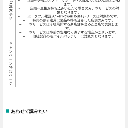
– 店舗や弊社カスタマーサポートへの配送での対応は致しかね
ご
ます。
注
- 店頭へ直接お持ち込みいただく場合のみ、本サービスの対
意
象となります。
事
– ポータブル電源 Anker PowerHouseシリーズは対象外です。
項
– 特典の割引適用は製品を持ち込みした店舗のみです。
– 本サービスは今後展開する新店舗を含めた全店で実施しま
す。
– 本サービスは事前の告知なく終了する場合がございます。
– 他社製品のモバイルバッテリーは対象外となります。
キ
ャ
ン
ペ
ー
ン
特
設
ペ
ー
ジ
あわせて読みたい