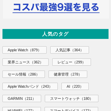
人気のタグ
Apple Watch
（879）
人気記事
（364）
業界ニュース
（362）
レビュー
（299）
セール情報
（286）
健康管理
（278）
Apple Watchバンド
（243）
AI
（220）
GARMIN
（211）
スマートウォッチ
（180）
HUAWEI
（177）
スマートデバイス
（172）