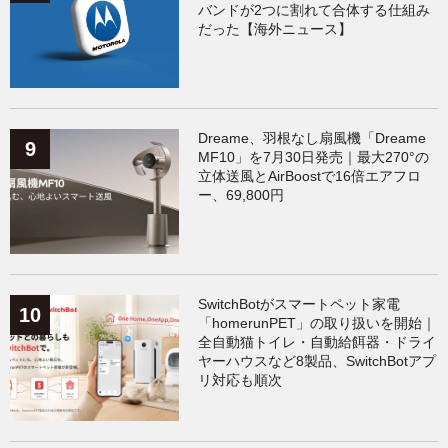
バンドが2つに割れて合体する仕組み
だった【海外ニュース】
Dreame、羽根なし扇風機「Dreame
MF10」を7月30日発売｜最大270°の
立体送風とAirBoostで16倍エアフロ
ー、69,800円
SwitchBotがスマートペット家電
「homerunPET」の取り扱いを開始｜
全自動猫トイレ・自動給餌器・ドライ
ヤーハウスなど8製品、SwitchBotアプ
リ対応も順次