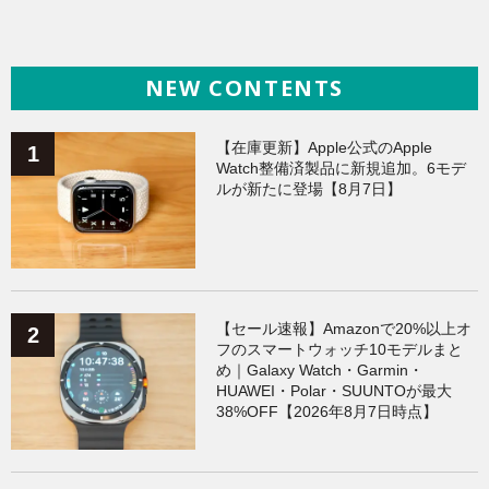
海外ニュース
（139）
iPhone
（138）
NEW CONTENTS
ヘルスケア
（138）
ガジェット
（135）
Galaxy
（134）
ワークアウト
（131）
【在庫更新】Apple公式のApple
Watch整備済製品に新規追加。6モデ
ルが新たに登場【8月7日】
AppleWatchアクセサリー
（124）
Fitbit
（121）
Xiaomi
（118）
【セール速報】Amazonで20%以上オ
フのスマートウォッチ10モデルまと
め｜Galaxy Watch・Garmin・
HUAWEI・Polar・SUUNTOが最大
38%OFF【2026年8月7日時点】