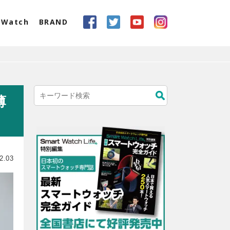
eWatch
BRAND
薄
2.03