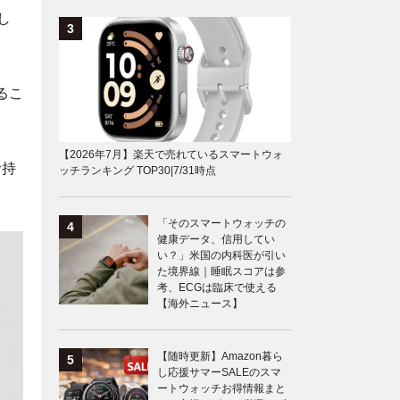
し
るこ
【2026年7月】楽天で売れているスマートウォ
む持
ッチランキング TOP30|7/31時点
「そのスマートウォッチの
健康データ、信用してい
い？」米国の内科医が引い
た境界線｜睡眠スコアは参
考、ECGは臨床で使える
【海外ニュース】
【随時更新】Amazon暮ら
し応援サマーSALEのスマ
ートウォッチお得情報まと