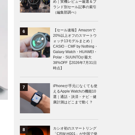
め｜実機レビュー厳選＆ブ
ランド別セール記事の索引
（編集部調べ）
【セール速報】Amazonで
20%以上オフのスマートウ
ォッチ13モデルまとめ｜
CASIO・CMF by Nothing・
Galaxy Watch・HUAWEI・
Polar・SUUNTOが最大
38%OFF【2026年7月31日
時点】
iPhoneが手元になくても使
えるApple Watchの機能10
選｜通話・決済・ナビ・健
康計測はどこまで動く？
カシオ初のスマートリング
「CRW-H001」が中国で発