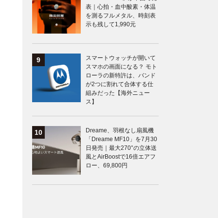
表｜心拍・血中酸素・体温
を測るフルメタル、時刻表
示も残して1,990元
スマートウォッチが開いて
スマホの画面になる？ モト
ローラの新特許は、バンド
が2つに割れて合体する仕
組みだった【海外ニュー
ス】
Dreame、羽根なし扇風機
「Dreame MF10」を7月30
日発売｜最大270°の立体送
風とAirBoostで16倍エアフ
ロー、69,800円