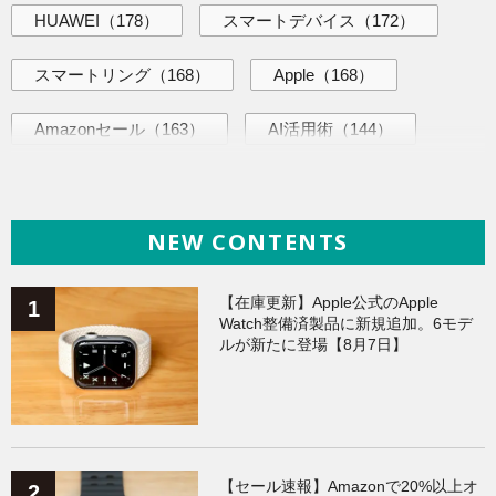
HUAWEI
（178）
スマートデバイス
（172）
スマートリング
（168）
Apple
（168）
Amazonセール
（163）
AI活用術
（144）
海外ニュース
（139）
iPhone
（138）
NEW CONTENTS
ヘルスケア
（138）
ガジェット
（135）
Galaxy
（134）
ワークアウト
（131）
【在庫更新】Apple公式のApple
Watch整備済製品に新規追加。6モデ
ルが新たに登場【8月7日】
AppleWatchアクセサリー
（124）
Fitbit
（121）
Xiaomi
（118）
【セール速報】Amazonで20%以上オ