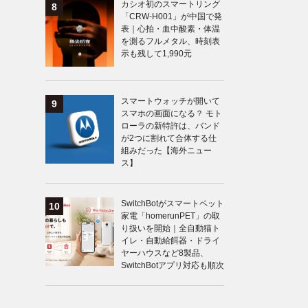
カシオ初のスマートリング
「CRW-H001」が中国で発
表｜心拍・血中酸素・体温
を測るフルメタル、時刻表
示も残して1,990元
スマートウォッチが開いて
スマホの画面になる？ モト
ローラの新特許は、バンド
が2つに割れて合体する仕
組みだった【海外ニュー
ス】
SwitchBotがスマートペット
家電「homerunPET」の取
り扱いを開始｜全自動猫ト
イレ・自動給餌器・ドライ
ヤーハウスなど8製品、
SwitchBotアプリ対応も順次