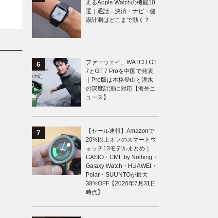
えるApple Watchの機能10
選｜通話・決済・ナビ・健
康計測はどこまで動く？
ファーウェイ、WATCH GT
7とGT 7 Proを中国で発表
｜Pro版は本格登山と潜水
の深度計測に対応【海外ニ
ュース】
【セール速報】Amazonで
20%以上オフのスマートウ
ォッチ13モデルまとめ｜
CASIO・CMF by Nothing・
Galaxy Watch・HUAWEI・
Polar・SUUNTOが最大
38%OFF【2026年7月31日
時点】