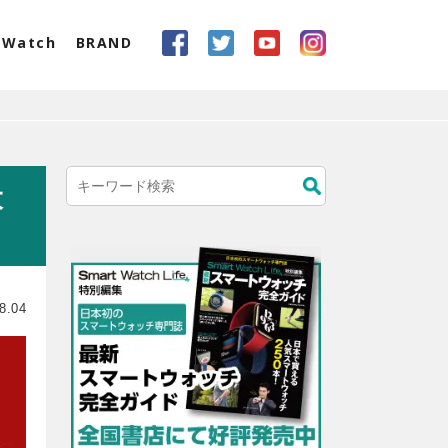
eWatch
BRAND
大
8.04