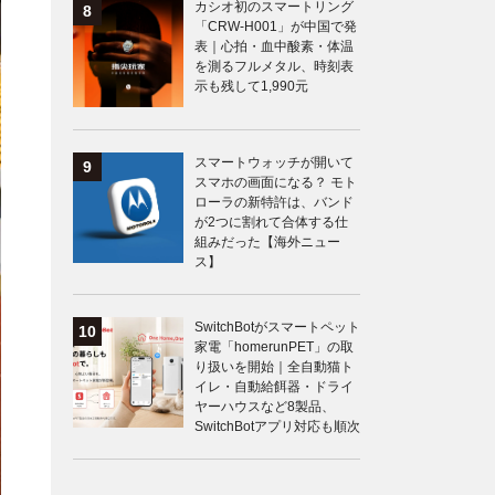
カシオ初のスマートリング
「CRW-H001」が中国で発
表｜心拍・血中酸素・体温
を測るフルメタル、時刻表
示も残して1,990元
スマートウォッチが開いて
スマホの画面になる？ モト
ローラの新特許は、バンド
が2つに割れて合体する仕
組みだった【海外ニュー
ス】
SwitchBotがスマートペット
家電「homerunPET」の取
り扱いを開始｜全自動猫ト
イレ・自動給餌器・ドライ
ヤーハウスなど8製品、
SwitchBotアプリ対応も順次