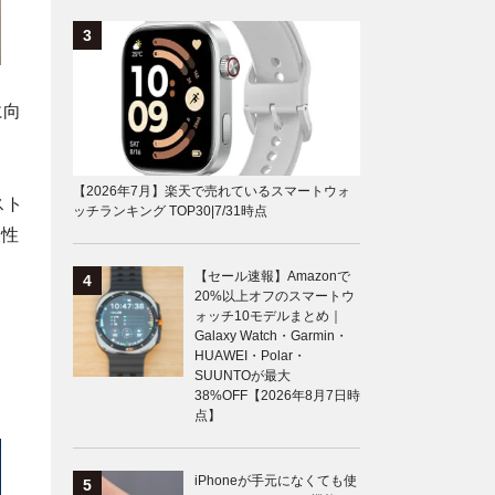
に向
【2026年7月】楽天で売れているスマートウォ
スト
ッチランキング TOP30|7/31時点
久性
【セール速報】Amazonで
20%以上オフのスマートウ
ォッチ10モデルまとめ｜
Galaxy Watch・Garmin・
HUAWEI・Polar・
SUUNTOが最大
38%OFF【2026年8月7日時
点】
iPhoneが手元になくても使