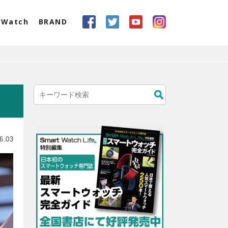
eWatch
BRAND
6.03