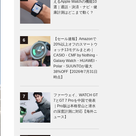
えるApple Watchの機能10
選｜通話・決済・ナビ・健
康計測はどこまで動く？
【セール速報】Amazonで
20%以上オフのスマートウ
ォッチ13モデルまとめ｜
CASIO・CMF by Nothing・
Galaxy Watch・HUAWEI・
Polar・SUUNTOが最大
38%OFF【2026年7月31日
時点】
ファーウェイ、WATCH GT
7とGT 7 Proを中国で発表
｜Pro版は本格登山と潜水
の深度計測に対応【海外ニ
ュース】