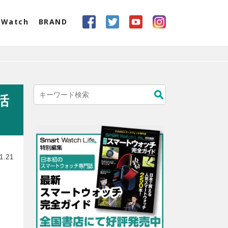
eWatch
BRAND
活
1.21