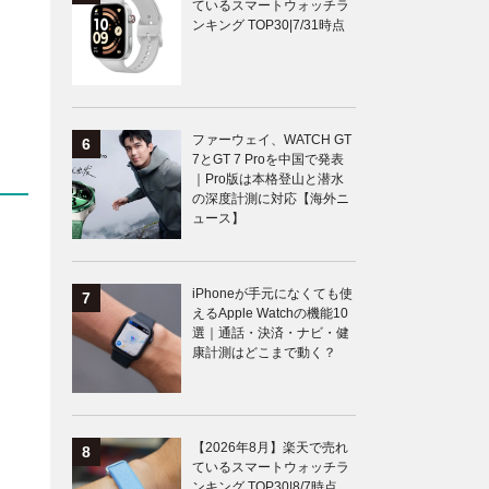
ているスマートウォッチラ
ンキング TOP30|7/31時点
ファーウェイ、WATCH GT
7とGT 7 Proを中国で発表
｜Pro版は本格登山と潜水
の深度計測に対応【海外ニ
ュース】
iPhoneが手元になくても使
えるApple Watchの機能10
選｜通話・決済・ナビ・健
康計測はどこまで動く？
【2026年8月】楽天で売れ
ているスマートウォッチラ
ンキング TOP30|8/7時点