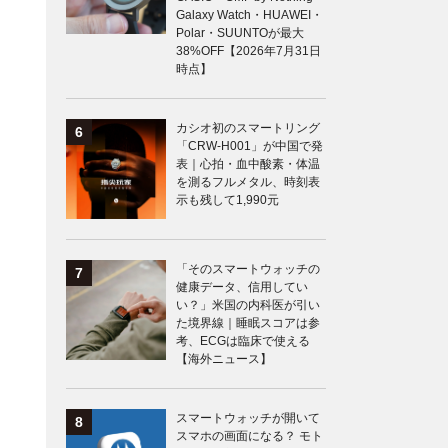
Galaxy Watch・HUAWEI・
Polar・SUUNTOが最大
38%OFF【2026年7月31日
時点】
カシオ初のスマートリング
「CRW-H001」が中国で発
表｜心拍・血中酸素・体温
を測るフルメタル、時刻表
示も残して1,990元
「そのスマートウォッチの
健康データ、信用してい
い？」米国の内科医が引い
た境界線｜睡眠スコアは参
考、ECGは臨床で使える
【海外ニュース】
スマートウォッチが開いて
スマホの画面になる？ モト