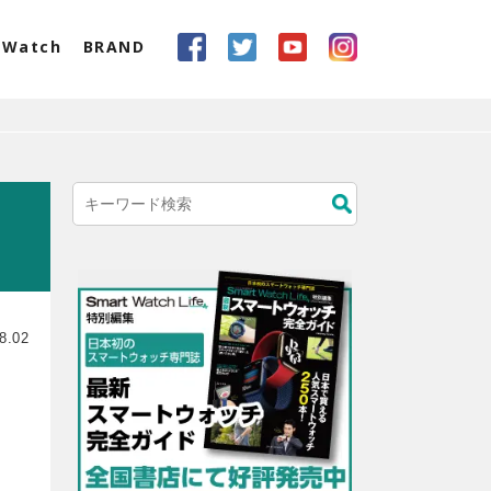
eWatch
BRAND
8.02