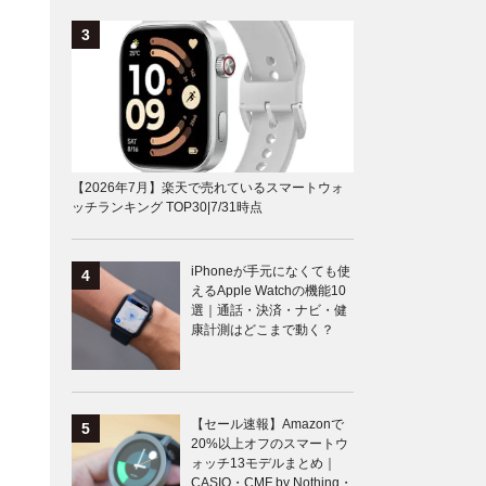
【2026年7月】楽天で売れているスマートウォ
ッチランキング TOP30|7/31時点
iPhoneが手元になくても使
えるApple Watchの機能10
選｜通話・決済・ナビ・健
康計測はどこまで動く？
【セール速報】Amazonで
20%以上オフのスマートウ
ォッチ13モデルまとめ｜
CASIO・CMF by Nothing・