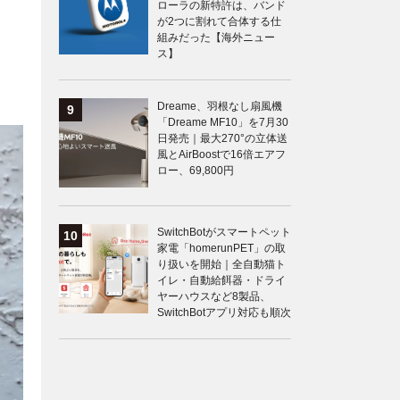
ローラの新特許は、バンド
が2つに割れて合体する仕
組みだった【海外ニュー
ス】
Dreame、羽根なし扇風機
「Dreame MF10」を7月30
日発売｜最大270°の立体送
風とAirBoostで16倍エアフ
ロー、69,800円
SwitchBotがスマートペット
家電「homerunPET」の取
り扱いを開始｜全自動猫ト
イレ・自動給餌器・ドライ
ヤーハウスなど8製品、
SwitchBotアプリ対応も順次