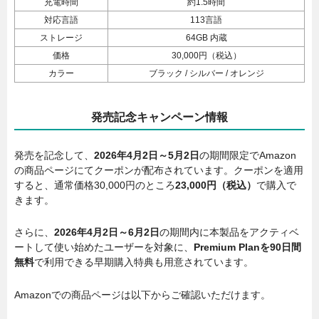
充電時間
約1.5時間
対応言語
113言語
ストレージ
64GB 内蔵
価格
30,000円（税込）
カラー
ブラック / シルバー / オレンジ
発売記念キャンペーン情報
発売を記念して、
2026年4月2日～5月2日
の期間限定でAmazon
の商品ページにてクーポンが配布されています。クーポンを適用
すると、通常価格30,000円のところ
23,000円（税込）
で購入で
きます。
さらに、
2026年4月2日～6月2日
の期間内に本製品をアクティベ
ートして使い始めたユーザーを対象に、
Premium Planを90日間
無料
で利用できる早期購入特典も用意されています。
Amazonでの商品ページは以下からご確認いただけます。