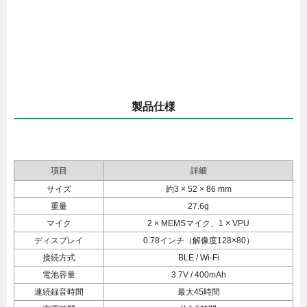
製品仕様
項目
詳細
サイズ
約3 × 52 × 86 mm
重量
27.6g
マイク
2 × MEMSマイク、1 × VPU
ディスプレイ
0.78インチ（解像度128×80）
接続方式
BLE / Wi-Fi
電池容量
3.7V / 400mAh
連続録音時間
最大45時間