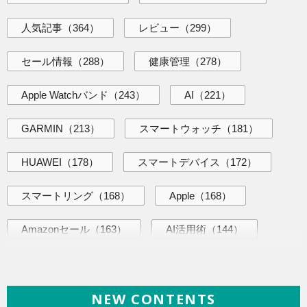
人気記事
（364）
レビュー
（299）
セール情報
（288）
健康管理
（278）
Apple Watchバンド
（243）
AI
（221）
GARMIN
（213）
スマートウォッチ
（181）
HUAWEI
（178）
スマートデバイス
（172）
スマートリング
（168）
Apple
（168）
Amazonセール
（163）
AI活用術
（144）
海外ニュース
（139）
iPhone
（138）
NEW CONTENTS
ヘルスケア
（138）
ガジェット
（135）