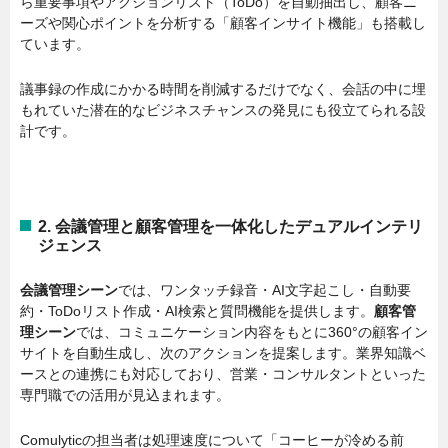
ら重要事項やアクションリスト（ToDo）を自動抽出し、顧客ニ
ーズや関心ポイントを分析する「顧客インサイト機能」も搭載し
ています。
議事録の作成にかかる時間を削減するだけでなく、会話の中に埋
もれていた潜在的なビジネスチャンスの発見にも役立てられる設
計です。
2. 会議管理と顧客管理を一体化したデュアルインテリ
ジェンス
会議管理シーン
では、ワンタッチ録音・AI文字起こし・自動要
約・ToDoリスト作成・AI検索と質問機能を提供します。
顧客管
理シーン
では、コミュニケーション内容をもとに360°の顧客イン
サイトを自動生成し、次のアクションを提案します。業界知識ベ
ースとの連携にも対応しており、営業・コンサルタントといった
専門職での活用が見込まれます。
Comulyticの担当者は処理速度について「コーヒーが冷める前