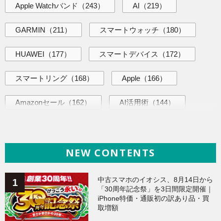
Apple Watchバンド
（243）
AI
（219）
GARMIN
（211）
スマートウォッチ
（180）
HUAWEI
（177）
スマートデバイス
（172）
スマートリング
（168）
Apple
（166）
Amazonセール
（162）
AI活用術
（144）
ヘルスケア
（137）
海外ニュース
（137）
NEW CONTENTS
iPhone
（134）
ガジェット
（134）
Galaxy
（132）
ワークアウト
（131）
中古スマホのイオシス、8月14日から
「30周年記念祭」を3日間限定開催｜
iPhone特価・通販初の訳あり品・買
AppleWatchアクセサリー
（123）
Fitbit
（121）
取増額