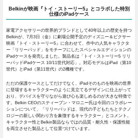
Belkinが映画『トイ・ストーリー5』とコラボした特別
仕様のiPadケース
家電アクセサリーの世界的ブランドとして40年以上の歴史を持つ
Belkinが、7月3日（金）に劇場公開予定のディズニー＆ピクサー
映画『トイ・ストーリー5』に合わせて、作中の人気キャラクタ
ー「リリーパッド」をモチーフにしたスペシャルエディションの
iPadケースを発売しました。製品名は「トイ・ストーリー5 リリ
ーパッドiPadケース 10/11世代対応」。対応モデルはiPad（第10
世代）とiPad（第11世代）の2機種です。
ただの保護ケースとしてだけでなく、iPadそのものを映画の世界
に登場するキャラクターのように見立てるデザインに仕上がって
おり、デバイスを守りながら遊び心も楽しめるのが大きな特徴で
す。Belkin CEOのスティーブン・マロニー氏は今回のコラボレー
ションについて、「リリーパッドは、現代の子どもたちとテクノ
ロジーの新しい関わり方を象徴するキャラクター」とコメント。
キャラクター性とBelkin製品ならではの品質・耐久性・保護性能
を両立させた製品として位置づけています。