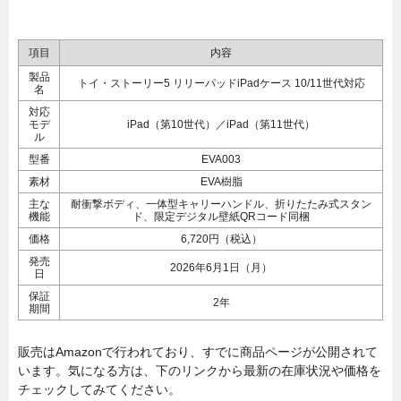
項目
内容
製品
トイ・ストーリー5 リリーパッドiPadケース 10/11世代対応
名
対応
モデ
iPad（第10世代）／iPad（第11世代）
ル
型番
EVA003
素材
EVA樹脂
主な
耐衝撃ボディ、一体型キャリーハンドル、折りたたみ式スタン
機能
ド、限定デジタル壁紙QRコード同梱
価格
6,720円（税込）
発売
2026年6月1日（月）
日
保証
2年
期間
販売はAmazonで行われており、すでに商品ページが公開されて
います。気になる方は、下のリンクから最新の在庫状況や価格を
チェックしてみてください。