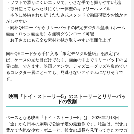
・ソフトで滑りにくいエッジで、小さな手でも握りやすい設計
・毎日使ってもへたりにくい一体型のキャリーハンドル
・本体に格納された折りたたみ式スタンドで動画視聴やお絵かき
がしやすい
・同梱QRコードからリリーパッドの限定デジタル壁紙（ホーム
画面・ロック画面用）を無料ダウンロード可能
・お子さまにも安全な素材と拭き取りやすい表面仕上げ
同梱QRコードから手に入る「限定デジタル壁紙」を設定すれ
ば、ケースの見た目だけでなく、画面の中までリリーパッドの世
界に統一できます。映画ファンや、ディズニーグッズを集めてい
るコレクター層にとっても、見逃せないアイテムになりそうで
す。
映画『トイ・ストーリー5』のストーリーとリリーパッ
ドの役割
ベースとなる映画『トイ・ストーリー5』は、2026年7月3日
（金）から日本の劇場で公開予定の最新作です。物語は、想像力
豊かで内気な少女・ボニーと、彼女の成長を見守ってきたカウガ