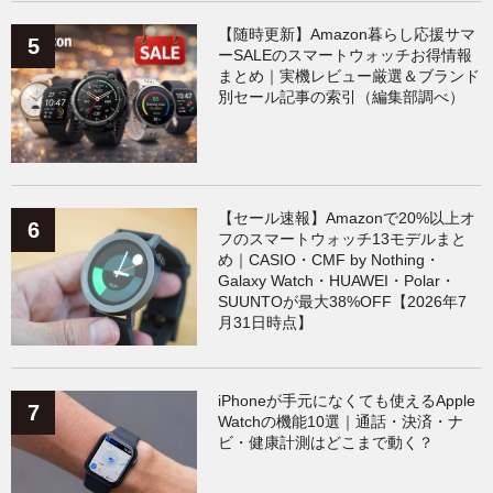
【随時更新】Amazon暮らし応援サマ
ーSALEのスマートウォッチお得情報
まとめ｜実機レビュー厳選＆ブランド
別セール記事の索引（編集部調べ）
【セール速報】Amazonで20%以上オ
フのスマートウォッチ13モデルまと
め｜CASIO・CMF by Nothing・
Galaxy Watch・HUAWEI・Polar・
SUUNTOが最大38%OFF【2026年7
月31日時点】
iPhoneが手元になくても使えるApple
Watchの機能10選｜通話・決済・ナ
ビ・健康計測はどこまで動く？