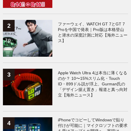
Xiaomi
（118）
ファーウェイ、WATCH GT 7とGT 7
Proを中国で発表｜Pro版は本格登山
と潜水の深度計測に対応【海外ニュー
ス】
Apple Watch Ultra 4は本当に薄くなる
のか？ 10〜15%スリム化・Touch
ID・899ドル説が浮上、Gurman氏の
「デザイン据え置き」報道と真っ向対
立【海外ニュース】
iPhoneでコピーしてWindowsで貼り
付けが可能に｜マイクロソフトの要求