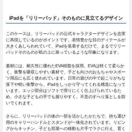
iPadを「リリーパッド」そのものに見立てるデザイン
このケースは、リリーパッドの公式キャラクターデザインを忠実
に再現しているのがポイントです。表情豊かな目のディテールが
大きくあしらわれていて、iPadを装着するだけで、まるでリリー
パッドそのものが机の上に座っているような印象になります。
素材には、耐久性に優れたEVA樹脂を採用。EVAは軽くて柔らか
く、衝撃を吸収しやすい素材で、子ども向けのおもちゃやスポー
ツ用品にも広く使われています。日常の遊びの中で起こりがちな
落下や軽い衝撃から、iPadをしっかり守ってくれる構造になって
います。エッジ部分はソフトで滑りにくく仕上げられているた
め、小さな子どもの手でも握りやすく、不意のすべり落としを防
いでくれます。
さらに、リリーパッドの体の一部を活かしたかたちで、持ち運び
用のキャリーハンドルとスタンドが一体化されています。リビン
グからキッチン、子ども部屋への移動も片手でラクに行え、置く