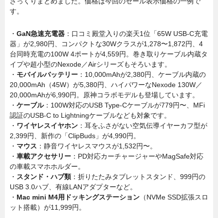
ざっくりまとめました。価格は今回のセール表示価格の一例で
す。
・
GaN急速充電器
：口コミ殿堂入りの楽天1位「65W USB-C充電
器」が2,980円、コンパクトな30Wクラスが1,278〜1,872円、4
台同時充電の100W 4ポートが4,559円。巻き取りケーブル内蔵タ
イプや超小型のNexode／Airシリーズもそろいます。
・
モバイルバッテリー
：10,000mAhが2,380円、ケーブル内蔵の
20,000mAh（45W）が5,380円、ハイパワーなNexode 130W／
20,000mAhが6,990円。原神コラボモデルも登場しています。
・
ケーブル
：100W対応のUSB Type-Cケーブルが779円〜、MFi
認証のUSB-C to Lightningケーブルなども対象です。
・
ワイヤレスイヤホン
：耳をふさがない空気伝導イヤーカフ型が
2,399円、新作の「ClipBuds」が4,990円。
・
マウス
：静音ワイヤレスマウスが1,532円〜。
・
車載アクセサリー
：PD対応カーチャージャーやMagSafe対応
の車載スマホホルダー。
・
スタンド・ハブ類
：折りたたみタブレットスタンド、999円の
USB 3.0ハブ、有線LANアダプターなど。
・
Mac mini M4用ドッキングステーション
（NVMe SSD拡張スロ
ット搭載）が11,999円。