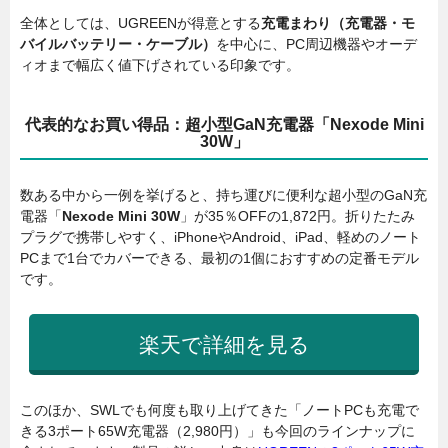
全体としては、UGREENが得意とする
充電まわり（充電器・モ
バイルバッテリー・ケーブル）
を中心に、PC周辺機器やオーデ
ィオまで幅広く値下げされている印象です。
代表的なお買い得品：超小型GaN充電器「Nexode Mini
30W」
数ある中から一例を挙げると、持ち運びに便利な超小型のGaN充
電器「
Nexode Mini 30W
」が35％OFFの1,872円。折りたたみ
プラグで携帯しやすく、iPhoneやAndroid、iPad、軽めのノート
PCまで1台でカバーできる、最初の1個におすすめの定番モデル
です。
楽天で詳細を見る
このほか、SWLでも何度も取り上げてきた「ノートPCも充電で
きる3ポート65W充電器（2,980円）」も今回のラインナップに