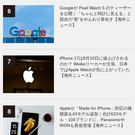
Googleが Pixel Watch 5 のティーザー
を公開｜「ちゃんと時計に見える」と
競合の“形”をやんわり茶化す【海外ニ
ュース】
iPhone 17は8月10日に値上げされる
のか？ Weiboリーカーが主張、日本
ではApple Watchが先に上がっていた
【海外ニュース】
Appleが「Made for iPhone」対応の補
聴器を43モデル追加｜合計623モデ
ル・104ブランドに、Panasonicや
RIONも新規登場【海外ニュース】