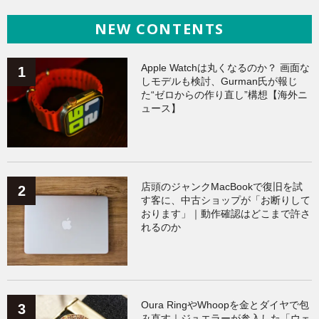
NEW CONTENTS
iPhone
（141）
ヘルスケア
（140）
Galaxy
（136）
ガジェット
（136）
Apple Watchは丸くなるのか？ 画面な
しモデルも検討、Gurman氏が報じ
た“ゼロからの作り直し”構想【海外ニ
ワークアウト
（131）
ュース】
AppleWatchアクセサリー
（124）
Fitbit
（122）
Xiaomi
（119）
店頭のジャンクMacBookで復旧を試
す客に、中古ショップが「お断りして
おります」｜動作確認はどこまで許さ
れるのか
Oura RingやWhoopを金とダイヤで包
み直す｜ジュエラーが参入した「ウェ