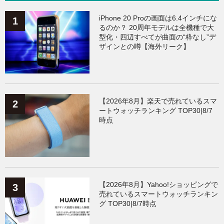
ガジェット
（135）
ワークアウト
（131）
iPhone 20 Proの画面は6.4インチにな
るのか？ 20周年モデルは全機種で大
型化・四辺すべてが曲面の“枠なし”デ
AppleWatchアクセサリー
（124）
Fitbit
（122）
ザインとの噂【海外リーク】
Xiaomi
（119）
【2026年8月】楽天で売れているスマ
ートウォッチランキング TOP30|8/7
時点
【2026年8月】Yahoo!ショッピングで
売れているスマートウォッチランキン
グ TOP30|8/7時点