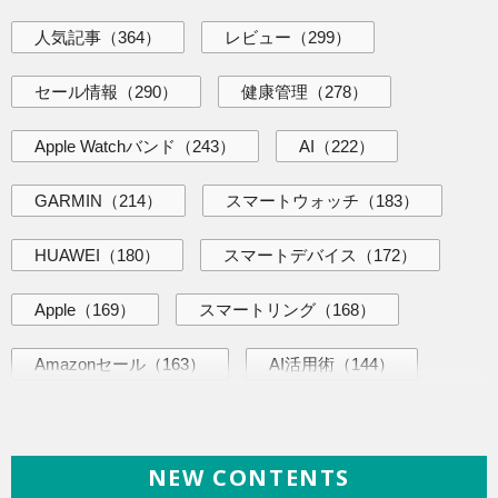
人気記事
（364）
レビュー
（299）
セール情報
（290）
健康管理
（278）
Apple Watchバンド
（243）
AI
（222）
GARMIN
（214）
スマートウォッチ
（183）
HUAWEI
（180）
スマートデバイス
（172）
Apple
（169）
スマートリング
（168）
Amazonセール
（163）
AI活用術
（144）
海外ニュース
（140）
iPhone
（139）
NEW CONTENTS
ヘルスケア
（138）
Galaxy
（135）