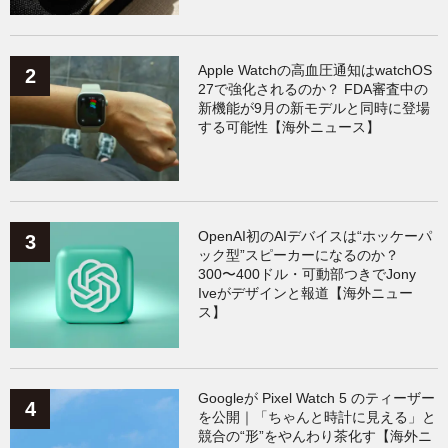
Xiaomi
（119）
Apple Watchの高血圧通知はwatchOS
27で強化されるのか？ FDA審査中の
新機能が9月の新モデルと同時に登場
する可能性【海外ニュース】
OpenAI初のAIデバイスは“ホッケーパ
ック型”スピーカーになるのか？
300〜400ドル・可動部つきでJony
Iveがデザインと報道【海外ニュー
ス】
Googleが Pixel Watch 5 のティーザー
を公開｜「ちゃんと時計に見える」と
競合の“形”をやんわり茶化す【海外ニ