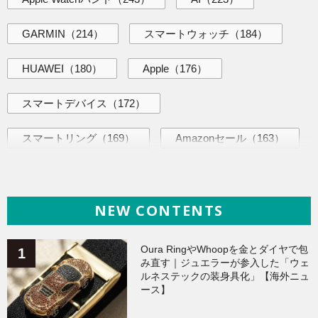
GARMIN
（214）
スマートウォッチ
（184）
HUAWEI
（180）
Apple
（176）
スマートデバイス
（172）
スマートリング
（169）
Amazonセール
（163）
AI活用術
（144）
海外ニュース
（144）
NEW CONTENTS
iPhone
（141）
ヘルスケア
（140）
Galaxy
（136）
ガジェット
（135）
Oura RingやWhoopを金とダイヤで包
み直す｜ジュエラーが参入した「ウェ
ルネステックの装身具化」【海外ニュ
ワークアウト
（131）
ース】
AppleWatchアクセサリー
（124）
Fitbit
（122）