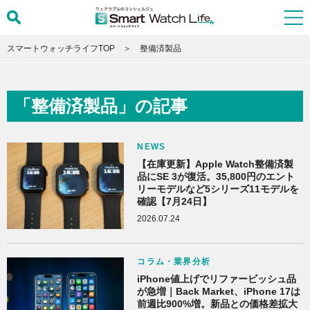
スマートウォッチライフTOP
整備済製品
「整備済製品」の記事
NEWS
【在庫更新】Apple Watch整備済製
品にSE 3が復活。35,800円のエント
リーモデルなど5シリーズ11モデルを
確認【7月24日】
2026.07.24
コラム・業界分析
iPhone値上げでリファービッシュ品
が急増｜Back Market、iPhone 17は
前週比900%増。新品との価格差拡大