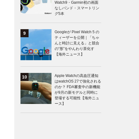
Watch9・Garmin初の画面
なしバンド・スマートリン
グ5本
Googleが Pixel Watch 5 の
ティーザーを公開｜「ちゃ
んと時計に見える」と競合
の“形”をやんわり茶化す
【海外ニュース】
Apple Watchの高血圧通知
はwatchOS 27で強化される
のか？ FDA審査中の新機能
が9月の新モデルと同時に
登場する可能性【海外ニュ
ース】