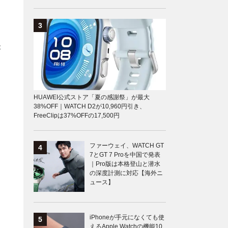
が
HUAWEI公式ストア「夏の感謝祭」が最大
38%OFF｜WATCH D2が10,960円引き、
FreeClipは37%OFFの17,500円
ファーウェイ、WATCH GT
7とGT 7 Proを中国で発表
｜Pro版は本格登山と潜水
の深度計測に対応【海外ニ
ュース】
iPhoneが手元になくても使
えるApple Watchの機能10