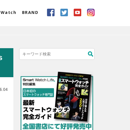
eWatch
BRAND
s
6.04