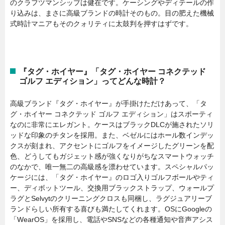
のクラフツマンシップは健在です。ケーシングやディテールの作
り込みは、まさに高級ブランドの時計そのもの。目の肥えた機械
式時計マニアもそのクォリティに太鼓判を押すはずです。
『タグ・ホイヤー』「タグ・ホイヤー コネクテッド
ゴルフ エディション」ってどんな時計？
高級ブランド『タグ・ホイヤー』が手掛けただけあって、「タ
グ・ホイヤー コネクテッド ゴルフ エディション」はスポーティ
なのに非常にエレガント。ケースはブラックDLCが施されたソリ
ッドな印象のチタンを採用。また、ベゼルにはホール数インデッ
クスが刻まれ、アクセントにゴルフをイメージしたグリーンを配
色、どうしてもガジェット感が強くなりがちなスマートウォッチ
のなかで、唯一無二の高級感を漂わせています。スペシャルパッ
ケージには、「タグ・ホイヤー』のロゴ入りゴルフボールやティ
ー、ディボットツール、交換用ブラックストラップ、ウォールプ
ラグとSelvytのクリーニングクロスも同梱し、ラグジュアリーブ
ランドらしい所有する喜びも満たしてくれます。OSにGoogleの
「WearOS」を採用し、電話やSNSなどの各種通知や音声アシス