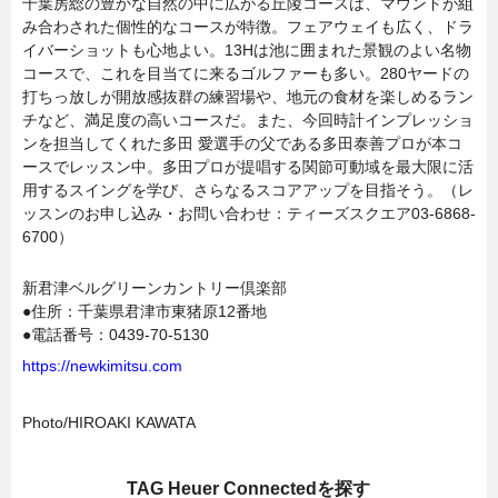
千葉房総の豊かな自然の中に広がる丘陵コースは、マウンドが組
み合わされた個性的なコースが特徴。フェアウェイも広く、ドラ
イバーショットも心地よい。13Hは池に囲まれた景観のよい名物
コースで、これを目当てに来るゴルファーも多い。280ヤードの
打ちっ放しが開放感抜群の練習場や、地元の食材を楽しめるラン
チなど、満足度の高いコースだ。また、今回時計インプレッショ
ンを担当してくれた多田 愛選手の父である多田泰善プロが本コ
ースでレッスン中。多田プロが提唱する関節可動域を最大限に活
用するスイングを学び、さらなるスコアアップを目指そう。（レ
ッスンのお申し込み・お問い合わせ：ティーズスクエア03-6868-
6700）
新君津ベルグリーンカントリー倶楽部
●住所：千葉県君津市東猪原12番地
●電話番号：0439-70-5130
https://newkimitsu.com
Photo/HIROAKI KAWATA
TAG Heuer Connectedを探す