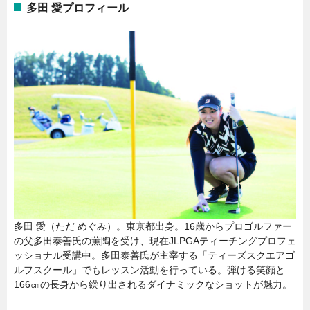
多田 愛プロフィール
多田 愛（ただ めぐみ）。東京都出身。16歳からプロゴルファー
の父多田泰善氏の薫陶を受け、現在JLPGAティーチングプロフェ
ッショナル受講中。多田泰善氏が主宰する「ティーズスクエアゴ
ルフスクール」でもレッスン活動を行っている。弾ける笑顔と
166㎝の長身から繰り出されるダイナミックなショットが魅力。