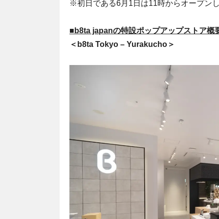
※初日である6月1日は11時からオープン
■b8ta japanの特設ポップアップストア概
＜b8ta Tokyo – Yurakucho＞