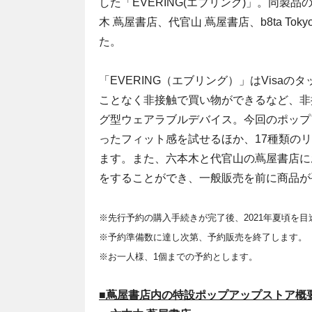
した「EVERING(エブリング)」。同製品
木 蔦屋書店、代官山 蔦屋書店、b8ta Tokyo 
た。
「EVERING（エブリング）」はVis
ことなく非接触で買い物ができるなど、非
グ型ウェアラブルデバイス。今回のポップ
ったフィット感を試せるほか、17種類の
ます。また、六本木と代官山の蔦屋書店に
をすることができ、一般販売を前に商品が
※先行予約の購入手続きが完了後、2021年夏頃を
※予約準備数に達し次第、予約販売を終了します。
※お一人様、1個までの予約とします。
■蔦屋書店内の特設ポップアップストア概