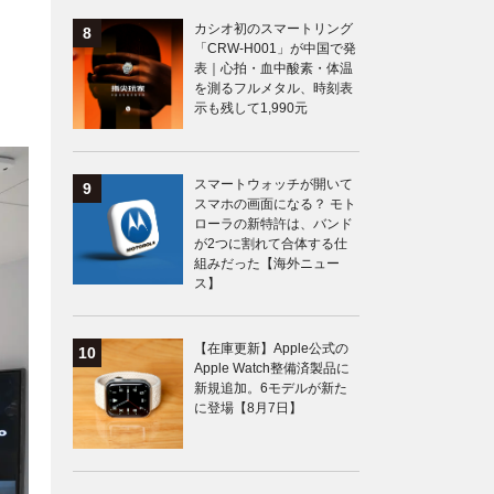
カシオ初のスマートリング
「CRW-H001」が中国で発
表｜心拍・血中酸素・体温
を測るフルメタル、時刻表
示も残して1,990元
スマートウォッチが開いて
スマホの画面になる？ モト
ローラの新特許は、バンド
が2つに割れて合体する仕
組みだった【海外ニュー
ス】
【在庫更新】Apple公式の
Apple Watch整備済製品に
新規追加。6モデルが新た
に登場【8月7日】