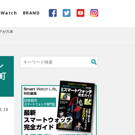
eWatch
BRAND
アが六本
ン
町
1.19