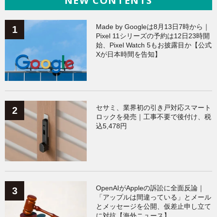
NEW CONTENTS
Galaxy
（133）
ワークアウト
（131）
Made by Googleは8月13日7時から｜
Pixel 11シリーズの予約は12日23時開
始、Pixel Watch 5もお披露目か【公式
AppleWatchアクセサリー
（123）
Fitbit
（121）
Xが日本時間を告知】
Xiaomi
（118）
セサミ、業界初の引き戸対応スマート
ロックを発売｜工事不要で後付け、税
込5,478円
OpenAIがAppleの訴訟に全面反論｜
「アップルは間違っている」とメール
とメッセージを公開、仮差止申し立て
に対抗【海外ニュース】