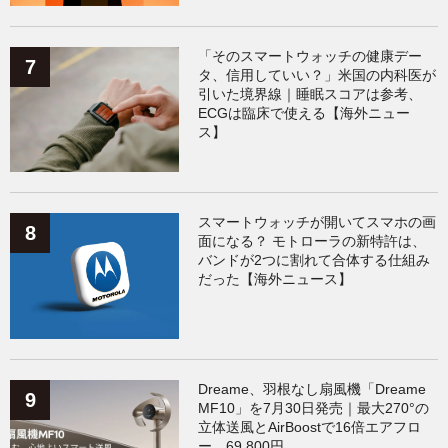
「そのスマートウォッチの健康デー
タ、信用していい？」米国の内科医が
引いた境界線｜睡眠スコアは参考、
ECGは臨床で使える【海外ニュー
ス】
スマートウォッチが開いてスマホの画
面になる？ モトローラの新特許は、
バンドが2つに割れて合体する仕組み
だった【海外ニュース】
Dreame、羽根なし扇風機「Dreame
MF10」を7月30日発売｜最大270°の
立体送風とAirBoostで16倍エアフロ
ー、69,800円