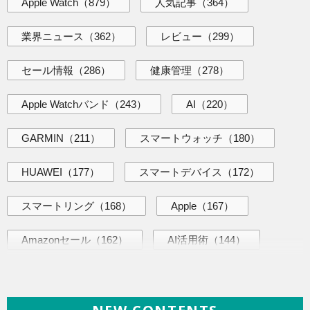
Apple Watch
（879）
人気記事
（364）
業界ニュース
（362）
レビュー
（299）
セール情報
（286）
健康管理
（278）
Apple Watchバンド
（243）
AI
（220）
GARMIN
（211）
スマートウォッチ
（180）
HUAWEI
（177）
スマートデバイス
（172）
スマートリング
（168）
Apple
（167）
Amazonセール
（162）
AI活用術
（144）
ヘルスケア
（138）
海外ニュース
（138）
iPhone
（135）
ガジェット
（134）