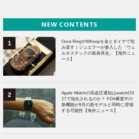
AI活用術
（144）
海外ニュース
（144）
NEW CONTENTS
iPhone
（141）
ヘルスケア
（140）
Galaxy
（136）
ガジェット
（135）
Oura RingやWhoopを金とダイヤで包
み直す｜ジュエラーが参入した「ウェ
ルネステックの装身具化」【海外ニュ
ワークアウト
（131）
ース】
AppleWatchアクセサリー
（124）
Fitbit
（122）
Xiaomi
（119）
Apple Watchの高血圧通知はwatchOS
27で強化されるのか？ FDA審査中の
新機能が9月の新モデルと同時に登場
する可能性【海外ニュース】