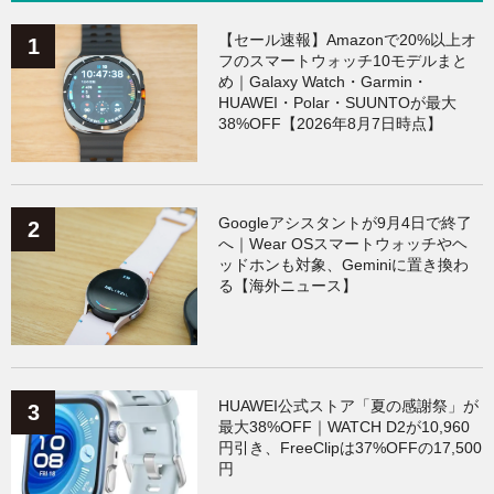
【セール速報】Amazonで20%以上オ
フのスマートウォッチ10モデルまと
め｜Galaxy Watch・Garmin・
HUAWEI・Polar・SUUNTOが最大
38%OFF【2026年8月7日時点】
Googleアシスタントが9月4日で終了
へ｜Wear OSスマートウォッチやヘ
ッドホンも対象、Geminiに置き換わ
る【海外ニュース】
HUAWEI公式ストア「夏の感謝祭」が
最大38%OFF｜WATCH D2が10,960
円引き、FreeClipは37%OFFの17,500
円