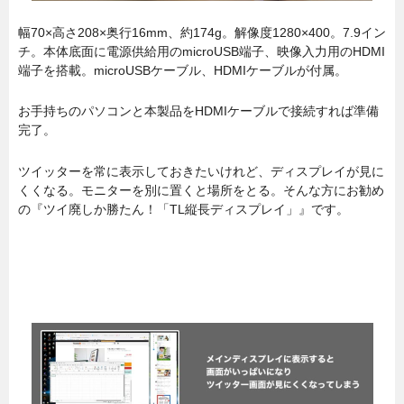
幅70×高さ208×奥行16mm、約174g。解像度1280×400。7.9イン
チ。本体底面に電源供給用のmicroUSB端子、映像入力用のHDMI
端子を搭載。microUSBケーブル、HDMIケーブルが付属。
お手持ちのパソコンと本製品をHDMIケーブルで接続すれば準備
完了。
ツイッターを常に表示しておきたいけれど、ディスプレイが見に
くくなる。モニターを別に置くと場所をとる。そんな方にお勧め
の『ツイ廃しか勝たん！「TL縦長ディスプレイ」』です。