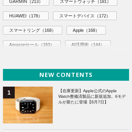
GARMIN
（213）
スマートウォッチ
（181）
HUAWEI
（178）
スマートデバイス
（172）
スマートリング
（168）
Apple
（168）
Amazonセール
（163）
AI活用術
（144）
海外ニュース
（139）
iPhone
（138）
NEW CONTENTS
ヘルスケア
（138）
ガジェット
（135）
Galaxy
（134）
ワークアウト
（131）
【在庫更新】Apple公式のApple
Watch整備済製品に新規追加。6モデ
ルが新たに登場【8月7日】
AppleWatchアクセサリー
（124）
Fitbit
（121）
Xiaomi
（118）