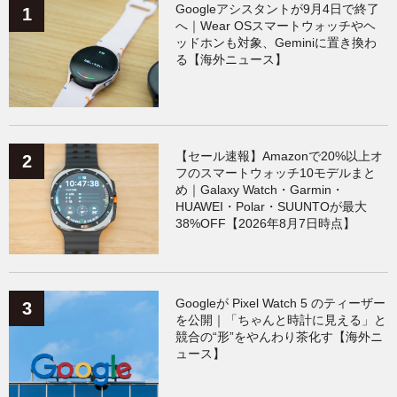
Googleアシスタントが9月4日で終了
へ｜Wear OSスマートウォッチやヘ
ッドホンも対象、Geminiに置き換わ
る【海外ニュース】
【セール速報】Amazonで20%以上オ
フのスマートウォッチ10モデルまと
め｜Galaxy Watch・Garmin・
HUAWEI・Polar・SUUNTOが最大
38%OFF【2026年8月7日時点】
Googleが Pixel Watch 5 のティーザー
を公開｜「ちゃんと時計に見える」と
競合の“形”をやんわり茶化す【海外ニ
ュース】