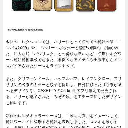
今回のコレクションでは、ハリーにとって初めての魔法の箒「ニ
ンバス2000」や、『ハリー・ポッターと秘密の部屋』で描かれ
た、巨大な蛇「バジリスク」との勇敢な戦いなど、初期にホグワ
ーツ魔法魔術学校で起きた、象徴的なアイテムや出来事からイン
スパイアされたケースをラインナップ。
また、グリフィンドール、ハッフルパフ、レイブンクロー、スリ
ザリンの各寮のカラーと紋章を採用し、自分にぴったりな寮が選
べるデザインや、CASETiFYのCo-lab用アプリ限定で発売され
る、ハリーが魅了された「みぞの鏡」をモチーフにしたデザイン
も揃います。
新作のレンチキュラーケースは、「動く写真」をイメージして、
魔法ワールドに登場する魔法を表現しました。スマホを動かす
と、角度によって絵柄が変化する「忍びの地図」が浮かび上がり