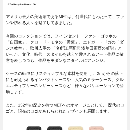
アメリカ最大の美術館であるMETは、何世代にもわたって、ファ
ンや訪れる人々を魅了してきました。
今回のコレクションでは、フィ ンセント・ファン・ゴッホの
「自画像」、クロード・モネの「睡蓮」、エドガー・ドガの「ダ
ンス教室」、歌川広重の 「名所江戸百景 浅草田圃酉の町詣」と
いった、文化、時代、スタイルを越えて愛されるアート作品に敬
意を表しつつも、作品をモダンなスタイルにアレンジ。
ケースの65％にサスティナブルな素材を使用 し、2mからの落下
にも耐えられるインパクトケースや、人気のミラーケース、クル
エルティフリーのレザー
ケースなど、様々なバリエーションで登
場します。
また、152年の歴史を持つMETへのオマージュとして、 歴代のロ
ゴと、現在のロゴがあしらわれたデザインも展開します。