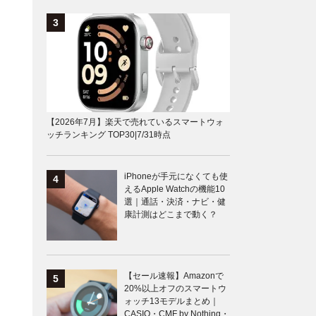
【2026年7月】楽天で売れているスマートウォ
ッチランキング TOP30|7/31時点
iPhoneが手元になくても使
えるApple Watchの機能10
選｜通話・決済・ナビ・健
康計測はどこまで動く？
【セール速報】Amazonで
20%以上オフのスマートウ
ォッチ13モデルまとめ｜
CASIO・CMF by Nothing・