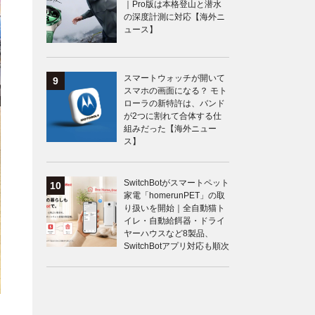
｜Pro版は本格登山と潜水
の深度計測に対応【海外ニ
ュース】
スマートウォッチが開いて
スマホの画面になる？ モト
ローラの新特許は、バンド
が2つに割れて合体する仕
組みだった【海外ニュー
ス】
SwitchBotがスマートペット
家電「homerunPET」の取
り扱いを開始｜全自動猫ト
イレ・自動給餌器・ドライ
ヤーハウスなど8製品、
SwitchBotアプリ対応も順次