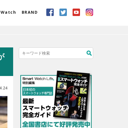
eWatch
BRAND
が
4.24