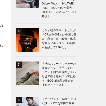
Galaxy Watch・HUAWEI・
Polar・SUUNTOが最大
38%OFF【2026年7月31日
時点】
カ
カシオ初のスマートリング
「CRW-H001」が中国で発
表｜心拍・血中酸素・体温
を測るフルメタル、時刻表
わ
示も残して1,990元
「そのスマートウォッチの
健康データ、信用してい
い？」米国の内科医が引い
た境界線｜睡眠スコアは参
考、ECGは臨床で使える
【海外ニュース】
ファーウェイ、WATCH GT
7とGT 7 Proを中国で発表