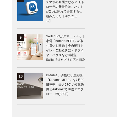
スマホの画面になる？ モト
ローラの新特許は、バンド
が2つに割れて合体する仕
組みだった【海外ニュー
ス】
SwitchBotがスマートペット
家電「homerunPET」の取
り扱いを開始｜全自動猫ト
イレ・自動給餌器・ドライ
ヤーハウスなど8製品、
SwitchBotアプリ対応も順次
Dreame、羽根なし扇風機
「Dreame MF10」を7月30
日発売｜最大270°の立体送
風とAirBoostで16倍エアフ
ロー、69,800円