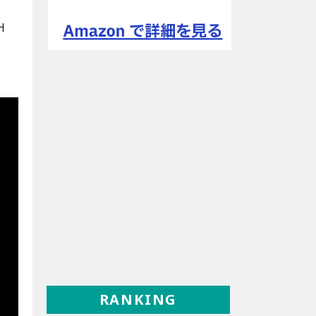
H
RANKING