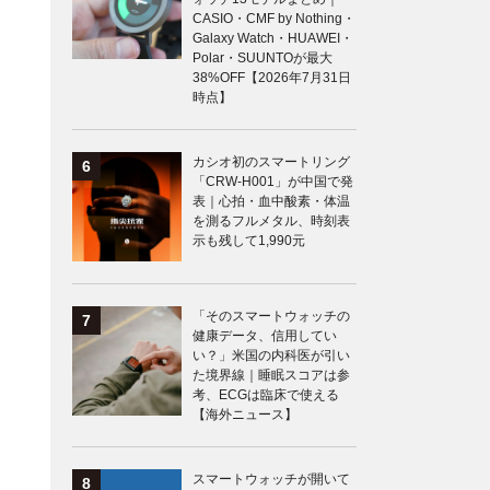
CASIO・CMF by Nothing・
Galaxy Watch・HUAWEI・
Polar・SUUNTOが最大
38%OFF【2026年7月31日
時点】
カシオ初のスマートリング
「CRW-H001」が中国で発
表｜心拍・血中酸素・体温
を測るフルメタル、時刻表
示も残して1,990元
「そのスマートウォッチの
健康データ、信用してい
い？」米国の内科医が引い
た境界線｜睡眠スコアは参
考、ECGは臨床で使える
【海外ニュース】
スマートウォッチが開いて