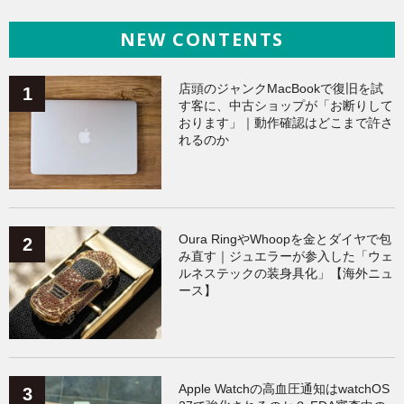
NEW CONTENTS
iPhone
（141）
ヘルスケア
（140）
Galaxy
（136）
ガジェット
（136）
店頭のジャンクMacBookで復旧を試
す客に、中古ショップが「お断りして
おります」｜動作確認はどこまで許さ
ワークアウト
（131）
れるのか
AppleWatchアクセサリー
（124）
Fitbit
（122）
Xiaomi
（119）
Oura RingやWhoopを金とダイヤで包
み直す｜ジュエラーが参入した「ウェ
ルネステックの装身具化」【海外ニュ
ース】
Apple Watchの高血圧通知はwatchOS