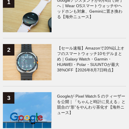
Googleアシスタントが9月4日で終了
へ｜Wear OSスマートウォッチやヘ
ッドホンも対象、Geminiに置き換わ
る【海外ニュース】
【セール速報】Amazonで20%以上オ
フのスマートウォッチ10モデルまと
め｜Galaxy Watch・Garmin・
HUAWEI・Polar・SUUNTOが最大
38%OFF【2026年8月7日時点】
Googleが Pixel Watch 5 のティーザー
を公開｜「ちゃんと時計に見える」と
競合の“形”をやんわり茶化す【海外ニ
ュース】