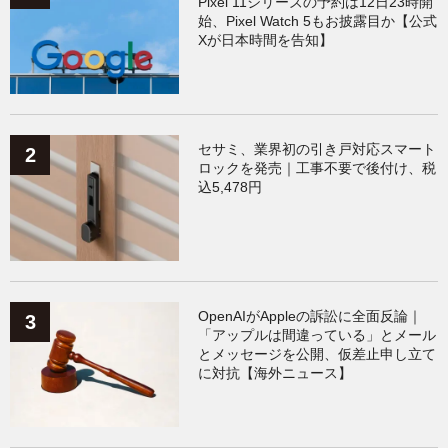
Pixel 11シリーズの予約は12日23時開
始、Pixel Watch 5もお披露目か【公式
AppleWatchアクセサリー
（123）
Fitbit
（121）
Xが日本時間を告知】
Xiaomi
（118）
セサミ、業界初の引き戸対応スマート
ロックを発売｜工事不要で後付け、税
込5,478円
OpenAIがAppleの訴訟に全面反論｜
「アップルは間違っている」とメール
とメッセージを公開、仮差止申し立て
に対抗【海外ニュース】