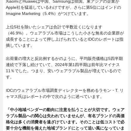
XiaomiとHuaweiは中国、Samsungは韓国。東アジアの企業が
Apple社を猛追しているわけですが、さらに第5位にはインドの
Imagine Marketing（5.4%）がつけています。
上位5社を除いたシェアは合計で半数近くになります
（46.9%）。ウェアラブル市場はこうした小さな無名の企業群が
成長することによって押し上げられているとIDCのレポートは指
摘しています。
出荷量の増大と反比例するかのように、平均販売価格は5四半期
連続で下落し続けていて、2024年第1四半期は前年比マイナス
11％でした。つまり、安いウェアラブル製品が増えているので
す。
IDCのウェアラブル市場調査ディレクターを務めるラモン・T. リ
ャマス氏はレポートの中で次のように述べています。
「中小地域ベンダーの動向に注意を払うことが大切です。ウェア
ラブル製品への関心は失われていませんが、有名ブランドの高価
格化は多くの消費者を遠ざけています。そのことは低コストで必
要十分な機能を備えた地域ブランドにとって追い風になっていま