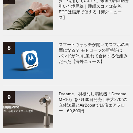
タ、信用していい？」米国の内科医が
引いた境界線｜睡眠スコアは参考、
ECGは臨床で使える【海外ニュー
ス】
スマートウォッチが開いてスマホの画
面になる？ モトローラの新特許は、
バンドが2つに割れて合体する仕組み
だった【海外ニュース】
Dreame、羽根なし扇風機「Dreame
MF10」を7月30日発売｜最大270°の
立体送風とAirBoostで16倍エアフロ
ー、69,800円