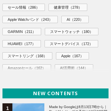
セール情報
（286）
健康管理
（278）
Apple Watchバンド
（243）
AI
（220）
GARMIN
（211）
スマートウォッチ
（180）
HUAWEI
（177）
スマートデバイス
（172）
スマートリング
（168）
Apple
（167）
Amazonセール
（162）
AI活用術
（144）
ヘルスケア
（138）
海外ニュース
（138）
NEW CONTENTS
iPhone
（135）
ガジェット
（134）
Galaxy
（133）
ワークアウト
（131）
Made by Googleは8月13日7時から｜