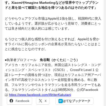
す。XiaomiやImagine Marketingなどが世界中でトップブラン
ドと肩を並べて確固たる地位を得つつあるのはそのためです」
どうやらウェアラブル市場はApple社1強を脱し、戦国時代に突入
しているようです。選択肢が広がるという意味で、消費者にとっ
ては良き傾向だと個人的には感じています。
もうひとつ個人的な感想を付け加えるとすれば、Apple社を脅か
すライバルに我らがニッポンの企業名が見当たらないことはまこ
とに残念なことなのですが。
●執筆者プロフィール
角谷剛（かくたに・ごう）
アメリカ・カリフォルニア在住。米国公認ストレングス・コンデ
ィショニング・スペシャリスト（CSCS）、CrossFit Level 1 公
認トレーナーの資格を持つほか、現在はカリフォルニア州アーバ
イン市TVT高校でクロスカントリー走部監督を務める。年に数
回、フルマラソンやウルトラマラソンを走る市民ランナーでもあ
る。フルマラソンのベストタイムは3時間26分。公式Facebook
は
https://www.facebook.com/WriterKakutani
Facebook
X
はてなブックマーク
B!