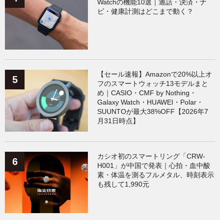
Watchの機能10選｜通話・決済・ナ
ビ・健康計測はどこまで動く？
【セール速報】Amazonで20%以上オ
フのスマートウォッチ13モデルまと
め｜CASIO・CMF by Nothing・
Galaxy Watch・HUAWEI・Polar・
SUUNTOが最大38%OFF【2026年7
月31日時点】
カシオ初のスマートリング「CRW-
H001」が中国で発表｜心拍・血中酸
素・体温を測るフルメタル、時刻表示
も残して1,990元