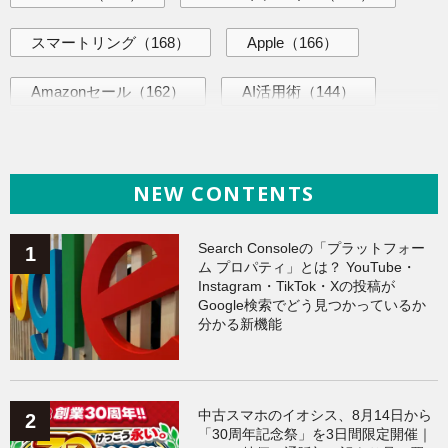
スマートリング
（168）
Apple
（166）
Amazonセール
（162）
AI活用術
（144）
ヘルスケア
（137）
海外ニュース
（137）
NEW CONTENTS
iPhone
（134）
ガジェット
（134）
Galaxy
（132）
ワークアウト
（131）
Search Consoleの「プラットフォー
ム プロパティ」とは？ YouTube・
Instagram・TikTok・Xの投稿が
AppleWatchアクセサリー
（123）
Fitbit
（121）
Google検索でどう見つかっているか
分かる新機能
Xiaomi
（118）
中古スマホのイオシス、8月14日から
「30周年記念祭」を3日間限定開催｜