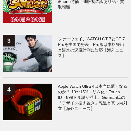
iPhone特価・通販初の訳あり品・買
取増額
ファーウェイ、WATCH GT 7とGT 7
Proを中国で発表｜Pro版は本格登山
と潜水の深度計測に対応【海外ニュー
ス】
Apple Watch Ultra 4は本当に薄くなる
のか？ 10〜15%スリム化・Touch
ID・899ドル説が浮上、Gurman氏の
「デザイン据え置き」報道と真っ向対
立【海外ニュース】