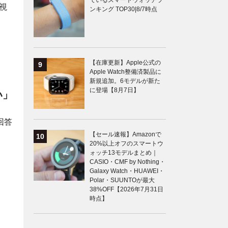
ているスマートウォッチラ
視
ンキング TOP30|8/7時点
【在庫更新】Apple公式の
Apple Watch整備済製品に
新規追加。6モデルが新た
に登場【8月7日】
い」
回答
【セール速報】Amazonで
20%以上オフのスマートウ
ォッチ13モデルまとめ｜
CASIO・CMF by Nothing・
Galaxy Watch・HUAWEI・
Polar・SUUNTOが最大
38%OFF【2026年7月31日
時点】