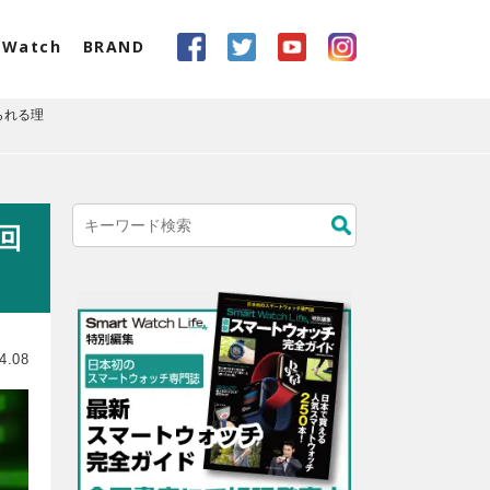
eWatch
BRAND
られる理
回
4.08