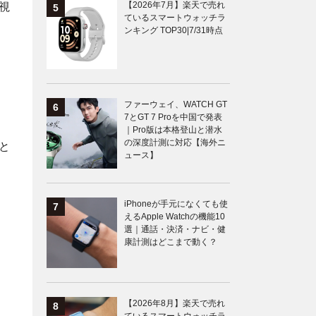
【2026年7月】楽天で売れ
視
ているスマートウォッチラ
ンキング TOP30|7/31時点
ファーウェイ、WATCH GT
7とGT 7 Proを中国で発表
｜Pro版は本格登山と潜水
の深度計測に対応【海外ニ
と
ュース】
iPhoneが手元になくても使
えるApple Watchの機能10
選｜通話・決済・ナビ・健
康計測はどこまで動く？
」
【2026年8月】楽天で売れ