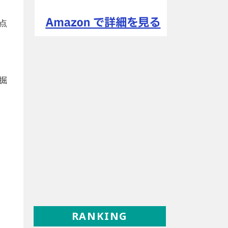
点
、
掘
RANKING