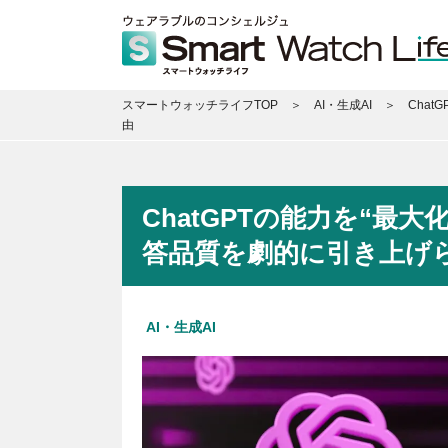
スマートウォッチライフTOP
AI・生成AI
Cha
由
ChatGPTの能力を“最
答品質を劇的に引き上げ
AI・生成AI