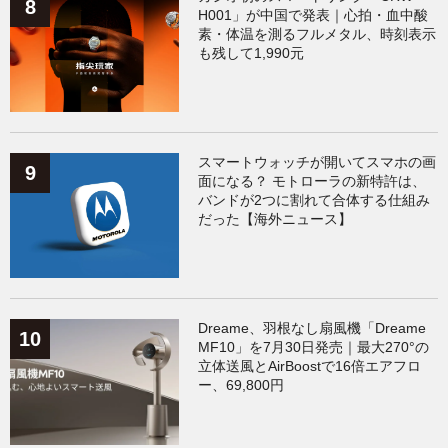
H001」が中国で発表｜心拍・血中酸
素・体温を測るフルメタル、時刻表示
も残して1,990元
スマートウォッチが開いてスマホの画
面になる？ モトローラの新特許は、
バンドが2つに割れて合体する仕組み
だった【海外ニュース】
Dreame、羽根なし扇風機「Dreame
MF10」を7月30日発売｜最大270°の
立体送風とAirBoostで16倍エアフロ
ー、69,800円