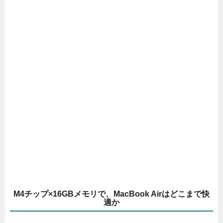
M4チップ×16GBメモリで、MacBook Airはどこまで快
適か