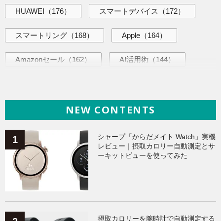
HUAWEI
（176）
スマートデバイス
（172）
スマートリング
（168）
Apple
（164）
Amazonセール
（162）
AI活用術
（144）
ヘルスケア
（137）
ガジェット
（134）
NEW CONTENTS
海外ニュース
（134）
iPhone
（133）
Galaxy
（132）
ワークアウト
（131）
シャープ「からだメイト Watch」実機
レビュー｜摂取カロリー自動測定とサ
ーキットビューを使ってみた
AppleWatchアクセサリー
（123）
Fitbit
（121）
Xiaomi
（118）
摂取カロリーを腕時計で自動測定する