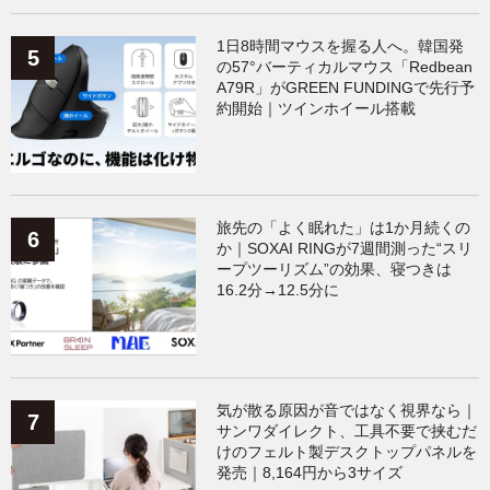
1日8時間マウスを握る人へ。韓国発
の57°バーティカルマウス「Redbean
A79R」がGREEN FUNDINGで先行予
約開始｜ツインホイール搭載
旅先の「よく眠れた」は1か月続くの
か｜SOXAI RINGが7週間測った“スリ
ープツーリズム”の効果、寝つきは
16.2分→12.5分に
気が散る原因が音ではなく視界なら｜
サンワダイレクト、工具不要で挟むだ
けのフェルト製デスクトップパネルを
発売｜8,164円から3サイズ