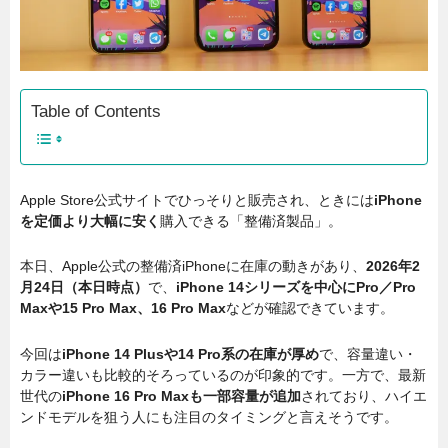
Table of Contents
Apple Store公式サイトでひっそりと販売され、ときには
iPhone
を定価より大幅に安く
購入できる「整備済製品」。
本日、Apple公式の整備済iPhoneに在庫の動きがあり、
2026年2
月24日（本日時点）
で、
iPhone 14シリーズを中心にPro／Pro
Maxや15 Pro Max、16 Pro Max
などが確認できています。
今回は
iPhone 14 Plusや14 Pro系の在庫が厚め
で、容量違い・
カラー違いも比較的そろっているのが印象的です。一方で、最新
世代の
iPhone 16 Pro Maxも一部容量が追加
されており、ハイエ
ンドモデルを狙う人にも注目のタイミングと言えそうです。