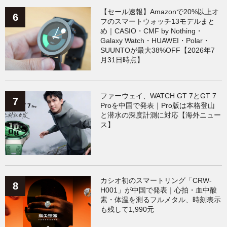
【セール速報】Amazonで20%以上オ
フのスマートウォッチ13モデルまと
め｜CASIO・CMF by Nothing・
Galaxy Watch・HUAWEI・Polar・
SUUNTOが最大38%OFF【2026年7
月31日時点】
ファーウェイ、WATCH GT 7とGT 7
Proを中国で発表｜Pro版は本格登山
と潜水の深度計測に対応【海外ニュー
ス】
カシオ初のスマートリング「CRW-
H001」が中国で発表｜心拍・血中酸
素・体温を測るフルメタル、時刻表示
も残して1,990元