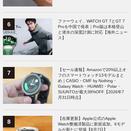
ファーウェイ、WATCH GT 7とGT 7
Proを中国で発表｜Pro版は本格登山
と潜水の深度計測に対応【海外ニュー
ス】
【セール速報】Amazonで20%以上オ
フのスマートウォッチ13モデルまと
め｜CASIO・CMF by Nothing・
Galaxy Watch・HUAWEI・Polar・
SUUNTOが最大38%OFF【2026年7
月31日時点】
【在庫更新】Apple公式のApple
Watch整備済製品に新規追加。6モデ
ルが新たに登場【8月7日】