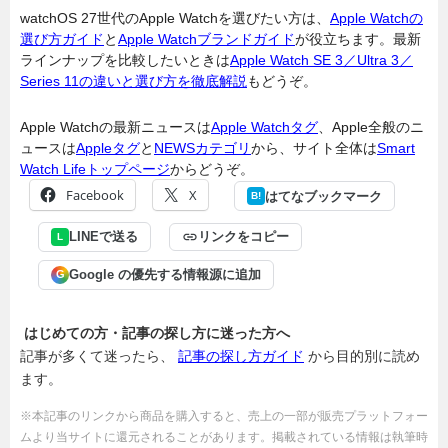
watchOS 27世代のApple Watchを選びたい方は、
Apple Watchの
選び方ガイド
と
Apple Watchブランドガイド
が役立ちます。最新
ラインナップを比較したいときは
Apple Watch SE 3／Ultra 3／
Series 11の違いと選び方を徹底解説
もどうぞ。
Apple Watchの最新ニュースは
Apple Watchタグ
、Apple全般のニ
ュースは
Appleタグ
と
NEWSカテゴリ
から、サイト全体は
Smart
Watch Lifeトップページ
からどうぞ。
Facebook
X
はてなブックマーク
B!
LINEで送る
リンクをコピー
L
Google の優先する情報源に追加
G
はじめての方・記事の探し方に迷った方へ
記事が多くて迷ったら、
記事の探し方ガイド
から目的別に読め
ます。
※本記事のリンクから商品を購入すると、売上の一部が販売プラットフォー
ムより当サイトに還元されることがあります。掲載されている情報は執筆時