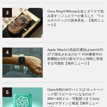
Oura RingやWhoopを金とダイヤで包
み直す｜ジュエラーが参入した「ウェ
ルネステックの装身具化」【海外ニュ
ース】
Apple Watchの高血圧通知はwatchOS
27で強化されるのか？ FDA審査中の
新機能が9月の新モデルと同時に登場
する可能性【海外ニュース】
OpenAI初のAIデバイスは“ホッケーパ
ック型”スピーカーになるのか？
300〜400ドル・可動部つきでJony
Iveがデザインと報道【海外ニュー