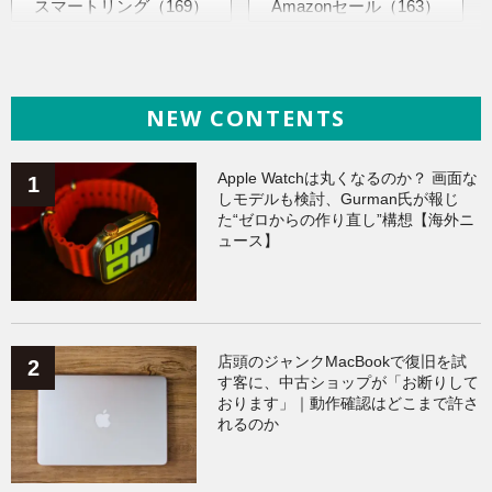
スマートリング
（169）
Amazonセール
（163）
海外ニュース
（145）
AI活用術
（144）
NEW CONTENTS
iPhone
（141）
ヘルスケア
（140）
Galaxy
（136）
ガジェット
（136）
Apple Watchは丸くなるのか？ 画面な
しモデルも検討、Gurman氏が報じ
た“ゼロからの作り直し”構想【海外ニ
ワークアウト
（131）
ュース】
AppleWatchアクセサリー
（124）
Fitbit
（122）
Xiaomi
（119）
店頭のジャンクMacBookで復旧を試
す客に、中古ショップが「お断りして
おります」｜動作確認はどこまで許さ
れるのか