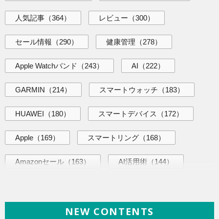
人気記事
（364）
レビュー
（300）
セール情報
（290）
健康管理
（278）
Apple Watchバンド
（243）
AI
（222）
GARMIN
（214）
スマートウォッチ
（183）
HUAWEI
（180）
スマートデバイス
（172）
Apple
（169）
スマートリング
（168）
Amazonセール
（163）
AI活用術
（144）
海外ニュース
（140）
iPhone
（139）
NEW CONTENTS
ヘルスケア
（138）
Galaxy
（136）