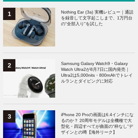
ガジェット
（135）
ワークアウト
（131）
Nothing Ear (3a) 実機レビュー｜通話
を録音して文字起こしまで、1万円台
の“全部入り”を試した
AppleWatchアクセサリー
（124）
Fitbit
（122）
Xiaomi
（119）
Samsung Galaxy Watch9・Galaxy
Watch Ultra2が8月7日に国内発売｜
Ultra2は5,000nits・800mAhでトレイ
ルランとダイビングに対応
iPhone 20 Proの画面は6.4インチにな
るのか？ 20周年モデルは全機種で大
型化・四辺すべてが曲面の“枠なし”デ
ザインとの噂【海外リーク】