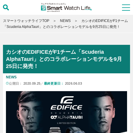
スマートウォッチライフTOP
NEWS
カシオのEDIFICEがF1チーム
「Scuderia AlphaTauri」とのコラボレーションモデルを9⽉25⽇に発売！
カシオのEDIFICEがF1チーム「Scuderia
AlphaTauri」とのコラボレーションモデルを9⽉
25⽇に発売！
NEWS
公開日：
2020.09.25
／
最終更新日：
2026.06.03