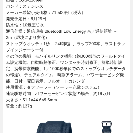
型番：EQB-1100AT
バンド：ステンレス
メーカー希望小売価格：71,500円（税込）
発売予定日：9月25日
防水性：10気圧防水
通信仕様：通信規格 Bluetooth Low Energy ※／通信距離 ～
2m（環境により変化）
ストップウオッチ：1秒、 24時間計、ラップ200本、ラストラッ
プインジケーター付
その他の機能：モバイルリンク機能（約300都市のワールドタイ
ム設定機能、自動時刻修正、ワンタッチ時刻修正、簡単時計設
定、携帯探索機能、1／1000秒単位でのストップウオッチデータ
の転送)、デュアルタイム、時刻アラーム、パワーセービング機
能、日付・曜日表示、フルオートカレンダー
使用電源：タフソーラー（ソーラー充電システム）
連続駆動時間：パワーセービング状態の場合、約19カ月
大きさ：51.1×44.6×9.6mm
質量：約137g