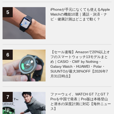
iPhoneが手元になくても使えるApple
Watchの機能10選｜通話・決済・ナ
ビ・健康計測はどこまで動く？
【セール速報】Amazonで20%以上オ
フのスマートウォッチ13モデルまと
め｜CASIO・CMF by Nothing・
Galaxy Watch・HUAWEI・Polar・
SUUNTOが最大38%OFF【2026年7
月31日時点】
ファーウェイ、WATCH GT 7とGT 7
Proを中国で発表｜Pro版は本格登山
と潜水の深度計測に対応【海外ニュー
ス】