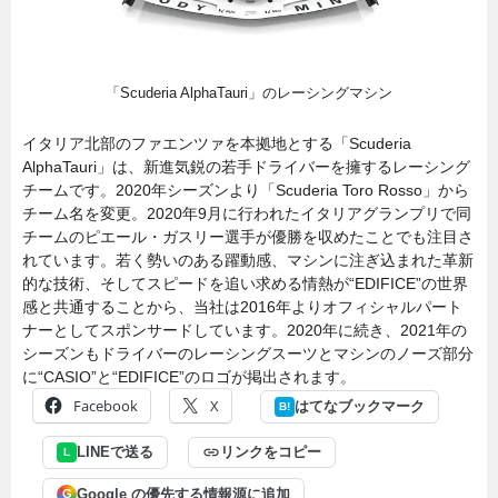
「Scuderia AlphaTauri」のレーシングマシン
イタリア北部のファエンツァを本拠地とする「Scuderia
AlphaTauri」は、新進気鋭の若手ドライバーを擁するレーシング
チームです。2020年シーズンより「Scuderia Toro Rosso」から
チーム名を変更。2020年9月に行われたイタリアグランプリで同
チームのピエール・ガスリー選手が優勝を収めたことでも注目さ
れています。若く勢いのある躍動感、マシンに注ぎ込まれた革新
的な技術、そしてスピードを追い求める情熱が“EDIFICE”の世界
感と共通することから、当社は2016年よりオフィシャルパート
ナーとしてスポンサードしています。2020年に続き、2021年の
シーズンもドライバーのレーシングスーツとマシンのノーズ部分
に“CASIO”と“EDIFICE”のロゴが掲出されます。
Facebook
X
はてなブックマーク
B!
LINEで送る
リンクをコピー
L
Google の優先する情報源に追加
G