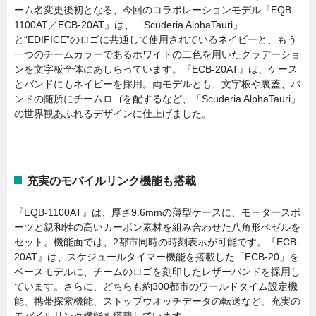
ーム名変更後初となる、今回のコラボレーションモデル『EQB-
1100AT／ECB-20AT』は、「Scuderia AlphaTauri」
と“EDIFICE”のロゴに共通して使用されているネイビーと、もう
一つのチームカラーであるホワイトの二色を用いたグラデーショ
ンを文字板全体にあしらっています。『ECB-20AT』は、ケース
とバンドにもネイビーを採用。両モデルとも、文字板や裏蓋、バ
ンドの随所にチームロゴを配するなど、「Scuderia AlphaTauri」
の世界観あふれるデザインに仕上げました。
充実のモバイルリンク機能も搭載
『EQB-1100AT』は、厚さ9.6mmの薄型ケースに、モータースポ
ーツと親和性の高いカーボン素材を組み合わせた八角形ベゼルを
セット。機能面では、2都市同時の時刻表示が可能です。『ECB-
20AT』は、スケジュールタイマー機能を搭載した「ECB-20」を
ベースモデルに、チームのロゴを刻印したレザーバンドを採用し
ています。さらに、どちらも約300都市のワールドタイム設定機
能、携帯探索機能、ストップウオッチデータの転送など、充実の
モバイルリンク機能を搭載しています。