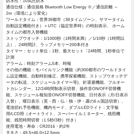
防水性：10気圧防水
通信仕様：通信規格 Bluetooth Low Energy ※／通信距離 ～
2m（環境により変化）
ワールドタイム：世界38都市（38タイムゾーン、サマータイム
自動設定機能付き）＋UTC（協定世界時）の時刻表示、 ホーム
タイムの都市入替機能
ストップウオッチ：1/1000秒（1時間未満）／1/10秒（1時間以
上）、24時間計、ラップメモリー200本付き
タイマー：セット単位：1秒、最大セット︓24時間、1秒単位で
計測
アラーム：時刻アラーム5本、時報
その他の機能：モバイルリンク機能（約300都市のワールドタイ
ム設定機能、自動時刻修正、携帯探索機能、ストップウオッチデ
ータの転送、スケジュールタイマー等)、針退避機能、フルオー
トカレンダー、12/24時間制表示切替、操作音ON/OFF切替機
能、スケジュール報知音ON/OFF切替機能、日付表示（月/日表示
入替）、曜日表示（英・⻄・仏・独・伊・露の6ヵ国語切替）、
電池切れ予告機能、機内モード、ダブルLEDライト：文字板
用/LCD用（オートライト、スーパーイルミネーター、残照機
能、残照時間切替（1.5秒/3秒）付き）
使用電池・寿命：CR2016・約2年
大きさ：49.5×46.0×12.5mm