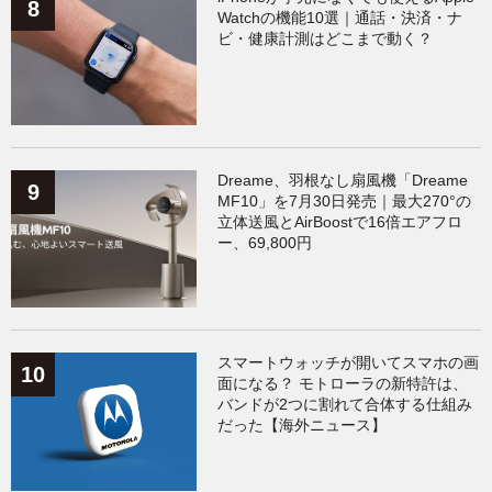
Watchの機能10選｜通話・決済・ナ
ビ・健康計測はどこまで動く？
Dreame、羽根なし扇風機「Dreame
MF10」を7月30日発売｜最大270°の
立体送風とAirBoostで16倍エアフロ
ー、69,800円
スマートウォッチが開いてスマホの画
面になる？ モトローラの新特許は、
バンドが2つに割れて合体する仕組み
だった【海外ニュース】