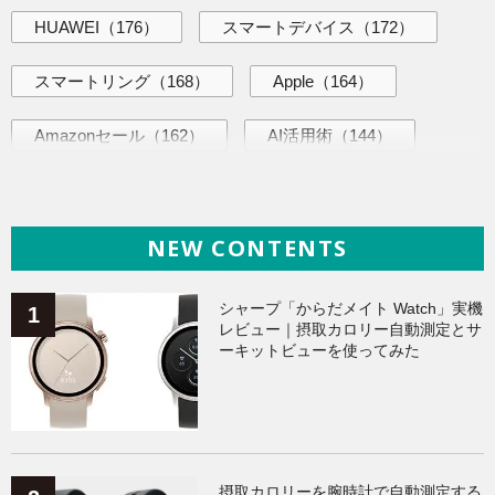
HUAWEI
（176）
スマートデバイス
（172）
スマートリング
（168）
Apple
（164）
Amazonセール
（162）
AI活用術
（144）
ヘルスケア
（137）
ガジェット
（134）
NEW CONTENTS
海外ニュース
（134）
iPhone
（133）
Galaxy
（132）
ワークアウト
（131）
シャープ「からだメイト Watch」実機
レビュー｜摂取カロリー自動測定とサ
ーキットビューを使ってみた
AppleWatchアクセサリー
（123）
Fitbit
（121）
Xiaomi
（118）
摂取カロリーを腕時計で自動測定する