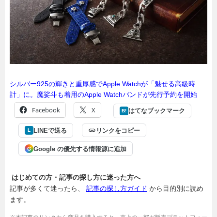
シルバー925の輝きと重厚感でApple Watchが「魅せる高級時
計」に。魔娑斗も着用のApple Watchバンドが先行予約を開始
Facebook
X
はてなブックマーク
B!
LINEで送る
リンクをコピー
L
Google の優先する情報源に追加
G
はじめての方・記事の探し方に迷った方へ
記事が多くて迷ったら、
記事の探し方ガイド
から目的別に読め
ます。