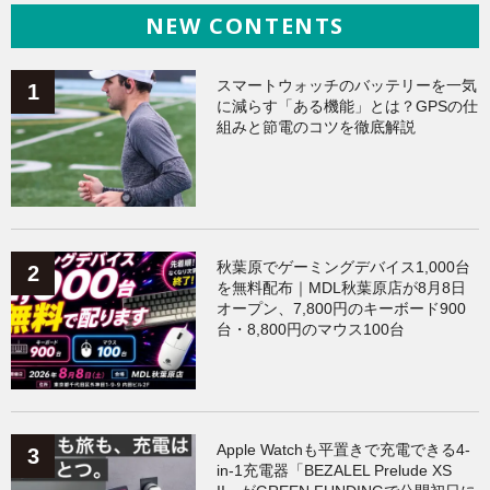
NEW CONTENTS
ヘルスケア
（138）
ガジェット
（135）
Galaxy
（133）
ワークアウト
（131）
スマートウォッチのバッテリーを一気
に減らす「ある機能」とは？GPSの仕
組みと節電のコツを徹底解説
AppleWatchアクセサリー
（124）
Fitbit
（121）
Xiaomi
（118）
秋葉原でゲーミングデバイス1,000台
を無料配布｜MDL秋葉原店が8月8日
オープン、7,800円のキーボード900
台・8,800円のマウス100台
Apple Watchも平置きで充電できる4-
in-1充電器「BEZALEL Prelude XS