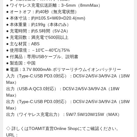
● ワイヤレス充電伝送距離：3~5mm（8mmMax）
● オートオフ：約40秒（無充電状態）
● 本体寸法：約H105.5×W69×D20.4(mm)
● 本体重量：約199g（本体のみ）
● 充電時間：約5.5時間（5V-2A）
● 充電回数：満充電で500回以上
● 主な材質：ABS
● 使用環境：－10℃～40℃/≦75%
● 付属品：専用USBケーブル、説明書
● 製造国：中国
■ 電源：3.7V 8000mAh ポリマーリチウムイオンバッテリー
入力（Type-C:USB PD3.0対応）：DC5V-2A/5V-3A/9V-2A（18W
Max）
出力（USB-A:QC3.0対応）：DC5V-2A/5V-3A/9V-2A（18W
Max）
出力（Type-C:USB PD3.0対応）：DC5V-2A/5V-3A/9V-2A（18W
Max）
出力（ワイヤレス充電出力）：5W/7.5W/10W/15W（MAX）
◇ 詳しくはTOAMIT直営Online Shopにてご確認ください。
URL：