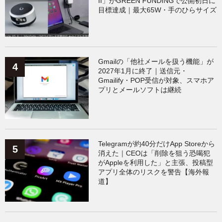
II」がGREEN FUNDINGで公開初日に
目標達成｜最大65W・手のひらサイズ
Gmailの「他社メールを扱う機能」が
2027年1月に終了｜送信元・
Gmailify・POP受信が対象、スマホア
プリとメールソフトは継続
Telegramが約40分だけApp Storeから
消えた｜CEOは「削除を狙う恐喝犯
がAppleを利用した」と主張、投稿型
アプリ全体のリスクを警告【海外報
道】