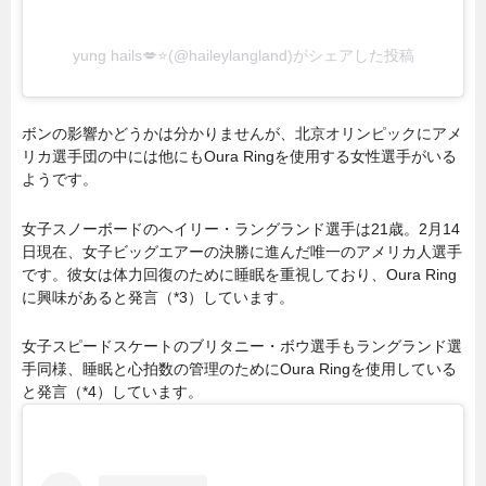
yung hails💋⭐️(@haileylangland)がシェアした投稿
ボンの影響かどうかは分かりませんが、北京オリンピックにアメ
リカ選手団の中には他にもOura Ringを使用する女性選手がいる
ようです。
女子スノーボードのヘイリー・ラングランド選手は21歳。2月14
日現在、女子ビッグエアーの決勝に進んだ唯一のアメリカ人選手
です。彼女は体力回復のために睡眠を重視しており、Oura Ring
に興味があると発言（*3）しています。
女子スピードスケートのブリタニー・ボウ選手もラングランド選
手同様、睡眠と心拍数の管理のためにOura Ringを使用している
と発言（*4）しています。