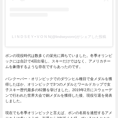
L I N D S E Y • V O N N(@lindseyvonn)がシェアした投稿
ボンの現役時代は数多くの栄光に満ちていました。冬季オリンピ
ックには合計で4回出場し、スキーだけではなく、アメリカチー
ムを象徴するような存在ですらあったのです。
バンクーバー・オリンピックでのダウンヒル種目で金メダルを獲
得したほか、オリンピックで3つのメダルとワールドカップで女
子スキー歴代最多の82勝を挙げました。2019年2月にスウェーデ
ンで行われた世界大会で銅メダルを獲得した後、現役引退を発表
しました。
現在でも冬季オリンピックと言えば、ボンの名前を連想するアメ