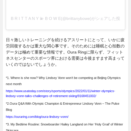
B R I T T A N Y 💫 B O W E(@brittanybowe)がシェアした投稿
日々激しいトレーニングを続けるアスリートにとって、いかに疲
労回復するかは重大な関心事です。そのためには睡眠と心拍数の
データは極めて重要な情報です。Oura Ringに限らず、フィット
ネスセンターのスポーツ界における需要は今後ますます高まって
いくのではないでしょうか。
*1. Where is she now? Why Lindsey Vonn won’t be competing at Beijing Olympics
next month
https://www.usatoday.com/story/sports/olympics/2022/01/11/winter-olympics-
lindsey-vonn-talks-challenges-of-retirement-skiing/9168451002/
*2.Oura Q&A With Olympic Champion & Entrepreneur Lindsey Vonn – The Pulse
Blog
https://ouraring.com/blog/oura-lindsey-vonn/
*3. My Bedtime Routine: Snowboarder Hailey Langland on Her ‘Holy Grail’ of Winter
Skincare