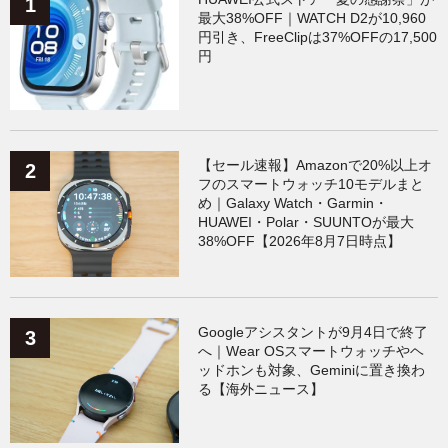
最大38%OFF｜WATCH D2が10,960
円引き、FreeClipは37%OFFの17,500
円
【セール速報】Amazonで20%以上オ
フのスマートウォッチ10モデルまと
め｜Galaxy Watch・Garmin・
HUAWEI・Polar・SUUNTOが最大
38%OFF【2026年8月7日時点】
Googleアシスタントが9月4日で終了
へ｜Wear OSスマートウォッチやヘ
ッドホンも対象、Geminiに置き換わ
る【海外ニュース】