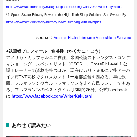
https://www.self.com/story/hailey-langland-sleeping-with-2022-winter-olympics
*4. Speed Skater Brittany Bowe on the High-Tech Sleep Solutions She Swears By
https://www.self.com/story/brittany-bowe-sleeping-with-olympics
source：
Accurate Health Information Accessible to Everyone
●執筆者プロフィール 角谷剛（かくたに・ごう）
アメリカ・カリフォルニア在住。米国公認ストレングス・コンデ
ィショニング・スペシャリスト（CSCS）、CrossFit Level 1 公
認トレーナーの資格を持つほか、現在はカリフォルニア州アーバ
イン市TVT高校でクロスカントリー走部監督を務める。年に数
回、フルマラソンやウルトラマラソンを走る市民ランナーでもあ
る。フルマラソンのベストタイムは3時間26分。公式Facebook
は
https://www.facebook.com/WriterKakutani
あわせて読みたい