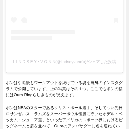
L I N D S E Y • V O N N(@lindseyvonn)がシェアした投稿
ボンは引退後もワークアウトを続けている姿を自身のインスタグ
ラムで公開しています。上の写真はその１つ。ここでもボンの指
にはOura Ringらしきものが見えます。
ボンはNBAのスターであるクリス・ポール選手、そしてつい先日
ロサンゼルス・ラムズをスーパーボウル優勝に導いたオデル・ベ
ッカム・ジュニア選手といったアメリカのスポーツ界におけるビ
ッグネームと肩を並べて、Ouraのアンバサダーに名を連ねてい