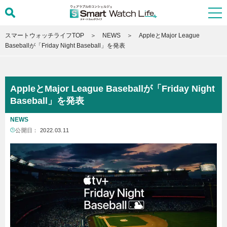
スマートウォッチライフTOP
NEWS
AppleとMajor League
Baseballが「Friday Night Baseball」を発表
AppleとMajor League Baseballが「Friday Night
Baseball」を発表
NEWS
公開日：
2022.03.11