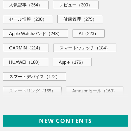
人気記事
（364）
レビュー
（300）
セール情報
（290）
健康管理
（279）
Apple Watchバンド
（243）
AI
（223）
GARMIN
（214）
スマートウォッチ
（184）
HUAWEI
（180）
Apple
（176）
スマートデバイス
（172）
スマートリング
（169）
Amazonセール
（163）
AI活用術
（144）
海外ニュース
（144）
NEW CONTENTS
iPhone
（141）
ヘルスケア
（140）