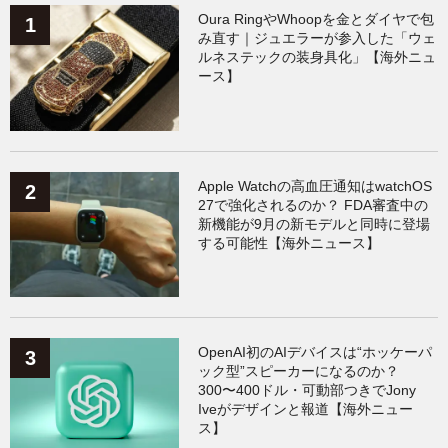
Galaxy
（136）
ガジェット
（135）
Oura RingやWhoopを金とダイヤで包
み直す｜ジュエラーが参入した「ウェ
ルネステックの装身具化」【海外ニュ
ワークアウト
（131）
ース】
AppleWatchアクセサリー
（124）
Fitbit
（122）
Xiaomi
（119）
Apple Watchの高血圧通知はwatchOS
27で強化されるのか？ FDA審査中の
新機能が9月の新モデルと同時に登場
する可能性【海外ニュース】
OpenAI初のAIデバイスは“ホッケーパ
ック型”スピーカーになるのか？
300〜400ドル・可動部つきでJony
Iveがデザインと報道【海外ニュー
ス】